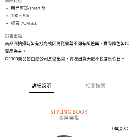
商品特色
合作金庫商業銀行
第一商業銀行
LINE Pay
時尚剪裁/smart fit
華南商業銀行
彰化商業銀行
100％Silk
Apple Pay
上海商業儲蓄銀行
台北富邦商業銀行
國泰世華商業銀行
兆豐國際商業銀行
幅寬 7CM ±0.
街口支付
臺灣中小企業銀行
台中商業銀行
銷售重點
匯豐（台灣）商業銀行
華泰商業銀行
悠遊付
聯邦商業銀行
遠東國際商業銀行
商品圖拍攝時皆有打光或因瀏覽螢幕不同有所差異，實際顏色皆以
元大商業銀行
永豐商業銀行
Google Pay
實品為主。
玉山商業銀行
星展（台灣）商業銀行
G2000商品皆由總公司倉儲出貨，實際出貨天數不包含例假日。
台新國際商業銀行
中國信託商業銀行
全盈+PAY
台灣樂天信用卡公司
AFTEE先享後付
相關說明
詳細說明
相關推薦
【關於「AFTEE先享後付」】
ATM付款
AFTEE先享後付是「在收到商品之後才付款」的支付方式。 讓您購物簡單
便利好安心！
１．簡單：不需註冊會員、不需綁卡、不需儲值。
運送方式
２．便利：只要手機號碼，簡訊認證，即可結帳。
３．安心：先確認商品／服務後，再付款。
付款後全家取貨
每筆NT$80，滿NT$1,500(含以上)免運費
【「AFTEE先享後付」結帳流程】
１．於結帳方式選擇「AFTEE先享後付」後，將跳轉至「AFTEE先享後付」
付款後萊爾富取貨