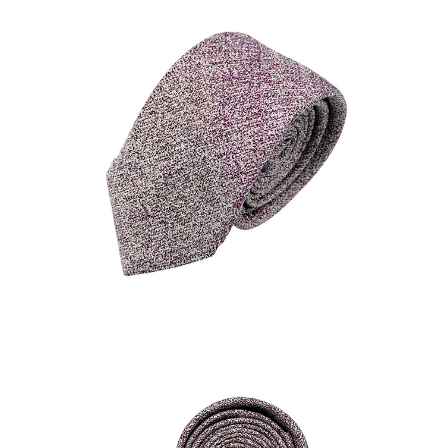
結帳頁面，進行簡訊認證並確認金額後，即可完成結帳。
２．訂單成立數日內，您將收到繳費通知簡訊。
每筆NT$80，滿NT$1,500(含以上)免運費
３．收到繳費通知簡訊後14天內，點擊此簡訊中的連結，可透過四大超商／
ATM／網路銀行／等多元方式進行付款，方視為交易完成。
付款後7-11取貨
※ 請注意：結帳手續完成當下不需立刻繳費，但若您需要取消訂單，請聯絡
每筆NT$80，滿NT$1,500(含以上)免運費
購買商品的店家。未經商家同意取消之訂單仍視為有效，需透過AFTEE先享
後付繳納相關費用。
宅配
※ 交易是否成功請以「AFTEE先享後付 」之結帳頁面顯示為準，若有關於
是否繳費成功／繳費後需取消欲退款等相關疑問，請聯繫「AFTEE先享後付
每筆NT$120，滿NT$1,500(含以上)免運費
客戶支援中心」
https://netprotections.freshdesk.com/support/home
【注意事項】
１．透過由恩沛科技股份有限公司提供之「AFTEE先享後付」服務完成之交
易，需依本服務之必要範圍內提供個人資料，並將交易相關給付款項請求債
權轉讓予恩沛科技股份有限公司。
２．關於個人資料處理事宜，請瀏覽以下網址：
https://aftee.tw/terms/#terms3
３．未成年的使用者請事先徵得法定代理人或監護人之同意方可使用
「AFTEE先享後付」，若未經同意申辦者引起之損失，本公司不負相關責
任。
４．使用「AFTEE先享後付」時，將依據個別帳號之用戶狀況，依本公司即
時審查核予不同之上限額度；若仍有額度不足之情形，本公司將視審查結果
請求用戶進行身份認證。
５．嚴禁一人註冊多個帳號或使用他人資訊註冊。若發現惡意使用之情形，
恩沛科技股份有限公司將有權停止該用戶之使用額度並採取法律行動。