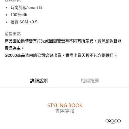
商品特色
合作金庫商業銀行
第一商業銀行
LINE Pay
時尚剪裁/smart fit
華南商業銀行
彰化商業銀行
100％silk
Apple Pay
上海商業儲蓄銀行
台北富邦商業銀行
國泰世華商業銀行
兆豐國際商業銀行
幅寬 6CM ±0.5
街口支付
臺灣中小企業銀行
台中商業銀行
銷售重點
匯豐（台灣）商業銀行
華泰商業銀行
悠遊付
聯邦商業銀行
遠東國際商業銀行
商品圖拍攝時皆有打光或因瀏覽螢幕不同有所差異，實際顏色皆以
元大商業銀行
永豐商業銀行
Google Pay
實品為主。
玉山商業銀行
星展（台灣）商業銀行
G2000商品皆由總公司倉儲出貨，實際出貨天數不包含例假日。
台新國際商業銀行
中國信託商業銀行
全盈+PAY
台灣樂天信用卡公司
AFTEE先享後付
相關說明
詳細說明
相關推薦
【關於「AFTEE先享後付」】
ATM付款
AFTEE先享後付是「在收到商品之後才付款」的支付方式。 讓您購物簡單
便利好安心！
１．簡單：不需註冊會員、不需綁卡、不需儲值。
運送方式
２．便利：只要手機號碼，簡訊認證，即可結帳。
３．安心：先確認商品／服務後，再付款。
付款後全家取貨
每筆NT$80，滿NT$1,500(含以上)免運費
【「AFTEE先享後付」結帳流程】
１．於結帳方式選擇「AFTEE先享後付」後，將跳轉至「AFTEE先享後付」
付款後萊爾富取貨