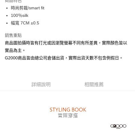
商品特色
合作金庫商業銀行
第一商業銀行
LINE Pay
時尚剪裁/smart fit
華南商業銀行
彰化商業銀行
100％silk
Apple Pay
上海商業儲蓄銀行
台北富邦商業銀行
國泰世華商業銀行
兆豐國際商業銀行
幅寬 7CM ±0.5
街口支付
臺灣中小企業銀行
台中商業銀行
銷售重點
匯豐（台灣）商業銀行
華泰商業銀行
悠遊付
聯邦商業銀行
遠東國際商業銀行
商品圖拍攝時皆有打光或因瀏覽螢幕不同有所差異，實際顏色皆以
元大商業銀行
永豐商業銀行
Google Pay
實品為主。
玉山商業銀行
星展（台灣）商業銀行
G2000商品皆由總公司倉儲出貨，實際出貨天數不包含例假日。
台新國際商業銀行
中國信託商業銀行
全盈+PAY
台灣樂天信用卡公司
AFTEE先享後付
相關說明
詳細說明
相關推薦
【關於「AFTEE先享後付」】
ATM付款
AFTEE先享後付是「在收到商品之後才付款」的支付方式。 讓您購物簡單
便利好安心！
１．簡單：不需註冊會員、不需綁卡、不需儲值。
運送方式
２．便利：只要手機號碼，簡訊認證，即可結帳。
３．安心：先確認商品／服務後，再付款。
付款後全家取貨
每筆NT$80，滿NT$1,500(含以上)免運費
【「AFTEE先享後付」結帳流程】
１．於結帳方式選擇「AFTEE先享後付」後，將跳轉至「AFTEE先享後付」
付款後萊爾富取貨