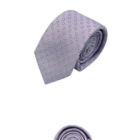
結帳頁面，進行簡訊認證並確認金額後，即可完成結帳。
２．訂單成立數日內，您將收到繳費通知簡訊。
每筆NT$80，滿NT$1,500(含以上)免運費
３．收到繳費通知簡訊後14天內，點擊此簡訊中的連結，可透過四大超商／
ATM／網路銀行／等多元方式進行付款，方視為交易完成。
付款後7-11取貨
※ 請注意：結帳手續完成當下不需立刻繳費，但若您需要取消訂單，請聯絡
每筆NT$80，滿NT$1,500(含以上)免運費
購買商品的店家。未經商家同意取消之訂單仍視為有效，需透過AFTEE先享
後付繳納相關費用。
宅配
※ 交易是否成功請以「AFTEE先享後付 」之結帳頁面顯示為準，若有關於
是否繳費成功／繳費後需取消欲退款等相關疑問，請聯繫「AFTEE先享後付
每筆NT$120，滿NT$1,500(含以上)免運費
客戶支援中心」
https://netprotections.freshdesk.com/support/home
【注意事項】
１．透過由恩沛科技股份有限公司提供之「AFTEE先享後付」服務完成之交
易，需依本服務之必要範圍內提供個人資料，並將交易相關給付款項請求債
權轉讓予恩沛科技股份有限公司。
２．關於個人資料處理事宜，請瀏覽以下網址：
https://aftee.tw/terms/#terms3
３．未成年的使用者請事先徵得法定代理人或監護人之同意方可使用
「AFTEE先享後付」，若未經同意申辦者引起之損失，本公司不負相關責
任。
４．使用「AFTEE先享後付」時，將依據個別帳號之用戶狀況，依本公司即
時審查核予不同之上限額度；若仍有額度不足之情形，本公司將視審查結果
請求用戶進行身份認證。
５．嚴禁一人註冊多個帳號或使用他人資訊註冊。若發現惡意使用之情形，
恩沛科技股份有限公司將有權停止該用戶之使用額度並採取法律行動。