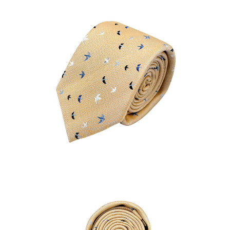
結帳頁面，進行簡訊認證並確認金額後，即可完成結帳。
２．訂單成立數日內，您將收到繳費通知簡訊。
每筆NT$80，滿NT$1,500(含以上)免運費
３．收到繳費通知簡訊後14天內，點擊此簡訊中的連結，可透過四大超商／
ATM／網路銀行／等多元方式進行付款，方視為交易完成。
付款後7-11取貨
※ 請注意：結帳手續完成當下不需立刻繳費，但若您需要取消訂單，請聯絡
每筆NT$80，滿NT$1,500(含以上)免運費
購買商品的店家。未經商家同意取消之訂單仍視為有效，需透過AFTEE先享
後付繳納相關費用。
宅配
※ 交易是否成功請以「AFTEE先享後付 」之結帳頁面顯示為準，若有關於
是否繳費成功／繳費後需取消欲退款等相關疑問，請聯繫「AFTEE先享後付
每筆NT$120，滿NT$1,500(含以上)免運費
客戶支援中心」
https://netprotections.freshdesk.com/support/home
【注意事項】
１．透過由恩沛科技股份有限公司提供之「AFTEE先享後付」服務完成之交
易，需依本服務之必要範圍內提供個人資料，並將交易相關給付款項請求債
權轉讓予恩沛科技股份有限公司。
２．關於個人資料處理事宜，請瀏覽以下網址：
https://aftee.tw/terms/#terms3
３．未成年的使用者請事先徵得法定代理人或監護人之同意方可使用
「AFTEE先享後付」，若未經同意申辦者引起之損失，本公司不負相關責
任。
４．使用「AFTEE先享後付」時，將依據個別帳號之用戶狀況，依本公司即
時審查核予不同之上限額度；若仍有額度不足之情形，本公司將視審查結果
請求用戶進行身份認證。
５．嚴禁一人註冊多個帳號或使用他人資訊註冊。若發現惡意使用之情形，
恩沛科技股份有限公司將有權停止該用戶之使用額度並採取法律行動。