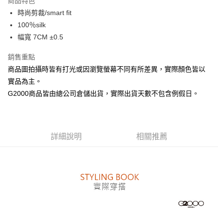
商品特色
合作金庫商業銀行
第一商業銀行
LINE Pay
時尚剪裁/smart fit
華南商業銀行
彰化商業銀行
100％silk
Apple Pay
上海商業儲蓄銀行
台北富邦商業銀行
國泰世華商業銀行
兆豐國際商業銀行
幅寬 7CM ±0.5
街口支付
臺灣中小企業銀行
台中商業銀行
銷售重點
匯豐（台灣）商業銀行
華泰商業銀行
悠遊付
聯邦商業銀行
遠東國際商業銀行
商品圖拍攝時皆有打光或因瀏覽螢幕不同有所差異，實際顏色皆以
元大商業銀行
永豐商業銀行
Google Pay
實品為主。
玉山商業銀行
星展（台灣）商業銀行
G2000商品皆由總公司倉儲出貨，實際出貨天數不包含例假日。
台新國際商業銀行
中國信託商業銀行
全盈+PAY
台灣樂天信用卡公司
AFTEE先享後付
相關說明
詳細說明
相關推薦
【關於「AFTEE先享後付」】
ATM付款
AFTEE先享後付是「在收到商品之後才付款」的支付方式。 讓您購物簡單
便利好安心！
１．簡單：不需註冊會員、不需綁卡、不需儲值。
運送方式
２．便利：只要手機號碼，簡訊認證，即可結帳。
３．安心：先確認商品／服務後，再付款。
付款後全家取貨
每筆NT$80，滿NT$1,500(含以上)免運費
【「AFTEE先享後付」結帳流程】
１．於結帳方式選擇「AFTEE先享後付」後，將跳轉至「AFTEE先享後付」
付款後萊爾富取貨