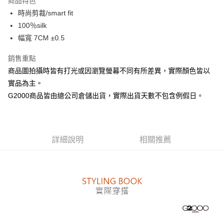
商品特色
合作金庫商業銀行
第一商業銀行
LINE Pay
時尚剪裁/smart fit
華南商業銀行
彰化商業銀行
100％silk
Apple Pay
上海商業儲蓄銀行
台北富邦商業銀行
國泰世華商業銀行
兆豐國際商業銀行
幅寬 7CM ±0.5
街口支付
臺灣中小企業銀行
台中商業銀行
銷售重點
匯豐（台灣）商業銀行
華泰商業銀行
悠遊付
聯邦商業銀行
遠東國際商業銀行
商品圖拍攝時皆有打光或因瀏覽螢幕不同有所差異，實際顏色皆以
元大商業銀行
永豐商業銀行
Google Pay
實品為主。
玉山商業銀行
星展（台灣）商業銀行
G2000商品皆由總公司倉儲出貨，實際出貨天數不包含例假日。
台新國際商業銀行
中國信託商業銀行
全盈+PAY
台灣樂天信用卡公司
AFTEE先享後付
相關說明
詳細說明
相關推薦
【關於「AFTEE先享後付」】
ATM付款
AFTEE先享後付是「在收到商品之後才付款」的支付方式。 讓您購物簡單
便利好安心！
１．簡單：不需註冊會員、不需綁卡、不需儲值。
運送方式
２．便利：只要手機號碼，簡訊認證，即可結帳。
３．安心：先確認商品／服務後，再付款。
付款後全家取貨
每筆NT$80，滿NT$1,500(含以上)免運費
【「AFTEE先享後付」結帳流程】
１．於結帳方式選擇「AFTEE先享後付」後，將跳轉至「AFTEE先享後付」
付款後萊爾富取貨