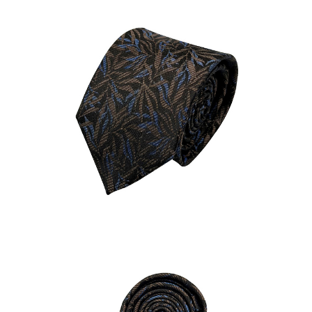
結帳頁面，進行簡訊認證並確認金額後，即可完成結帳。
２．訂單成立數日內，您將收到繳費通知簡訊。
每筆NT$80，滿NT$1,500(含以上)免運費
３．收到繳費通知簡訊後14天內，點擊此簡訊中的連結，可透過四大超商／
ATM／網路銀行／等多元方式進行付款，方視為交易完成。
付款後7-11取貨
※ 請注意：結帳手續完成當下不需立刻繳費，但若您需要取消訂單，請聯絡
每筆NT$80，滿NT$1,500(含以上)免運費
購買商品的店家。未經商家同意取消之訂單仍視為有效，需透過AFTEE先享
後付繳納相關費用。
宅配
※ 交易是否成功請以「AFTEE先享後付 」之結帳頁面顯示為準，若有關於
是否繳費成功／繳費後需取消欲退款等相關疑問，請聯繫「AFTEE先享後付
每筆NT$120，滿NT$1,500(含以上)免運費
客戶支援中心」
https://netprotections.freshdesk.com/support/home
【注意事項】
１．透過由恩沛科技股份有限公司提供之「AFTEE先享後付」服務完成之交
易，需依本服務之必要範圍內提供個人資料，並將交易相關給付款項請求債
權轉讓予恩沛科技股份有限公司。
２．關於個人資料處理事宜，請瀏覽以下網址：
https://aftee.tw/terms/#terms3
３．未成年的使用者請事先徵得法定代理人或監護人之同意方可使用
「AFTEE先享後付」，若未經同意申辦者引起之損失，本公司不負相關責
任。
４．使用「AFTEE先享後付」時，將依據個別帳號之用戶狀況，依本公司即
時審查核予不同之上限額度；若仍有額度不足之情形，本公司將視審查結果
請求用戶進行身份認證。
５．嚴禁一人註冊多個帳號或使用他人資訊註冊。若發現惡意使用之情形，
恩沛科技股份有限公司將有權停止該用戶之使用額度並採取法律行動。