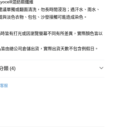
庫商業銀行
第一商業銀行
yocelll混紡麻纖維
業銀行
彰化商業銀行
建議單獨或翻面清洗，勿長時間浸泡；遇汗水、雨水、
業儲蓄銀行
台北富邦商業銀行
或與淡色衣物、包包、沙發接觸可能造成染色。
華商業銀行
兆豐國際商業銀行
小企業銀行
台中商業銀行
台灣）商業銀行
華泰商業銀行
攝時皆有打光或因瀏覽螢幕不同有所差異，實際顏色皆以
業銀行
遠東國際商業銀行
。
業銀行
永豐商業銀行
y
商品皆由總公司倉儲出貨，實際出貨天數不包含例假日。
業銀行
星展（台灣）商業銀行
際商業銀行
中國信託商業銀行
天信用卡公司
類 (4)
享後付
女裝
休閒外套
FTEE先享後付」】
客服
先享後付是「在收到商品之後才付款」的支付方式。 讓您購物簡單
女裝
❚ 休閒系列
心！
：不需註冊會員、不需綁卡、不需儲值。
閒外套
：只要手機號碼，簡訊認證，即可結帳。
饋｜限時99尾數價
：先確認商品／服務後，再付款。
家取貨
EE先享後付」結帳流程】
0，滿NT$1,500(含以上)免運費
方式選擇「AFTEE先享後付」後，將跳轉至「AFTEE先享後
頁面，進行簡訊認證並確認金額後，即可完成結帳。