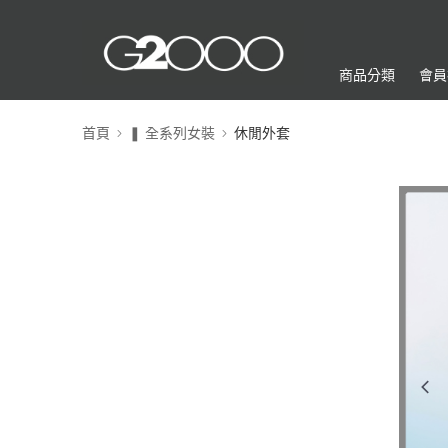
商品分類
會員
首頁
❚ 全系列女裝
休閒外套