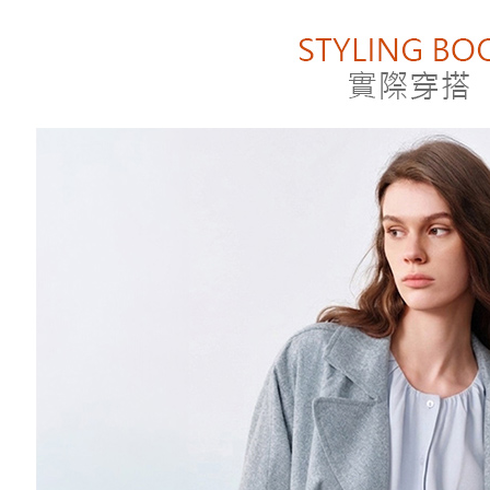
付款後萊
２．訂單
３．收到繳
每筆NT$8
／ATM／
※ 請注意
付款後7-1
絡購買商品
先享後付
每筆NT$8
※ 交易是
是否繳費成
宅配
付客戶支
每筆NT$1
【注意事
１．透過由
交易，需
求債權轉
２．關於
https://aft
３．未成
「AFTE
任。
４．使用「
即時審查
結果請求
５．嚴禁
形，恩沛
動。