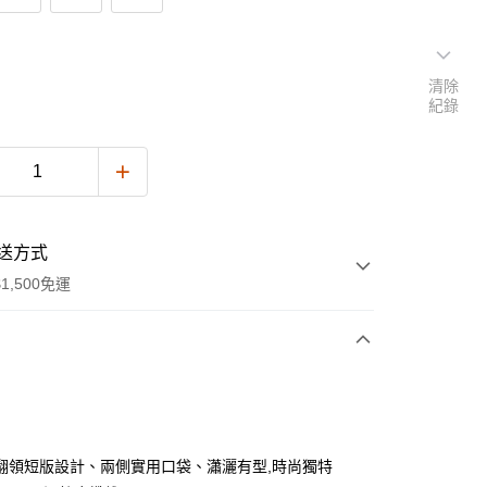
清除
紀錄
送方式
1,500免運
次付款
期付款
0 利率 每期
NT$998
21家銀行
翻領短版設計、兩側實用口袋、瀟灑有型,時尚獨特