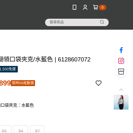
0
領口袋夾克/水藍色 | 6128607072
1,500免運
899
限時99尾數價
領口袋夾克：水藍色
93
94
97