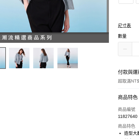
尺寸表
數量
付款與運
超取滿NT$
付款方式
商品特色
信用卡一
商品編號
11827640
信用卡分
商品特色
3 期 
造型大