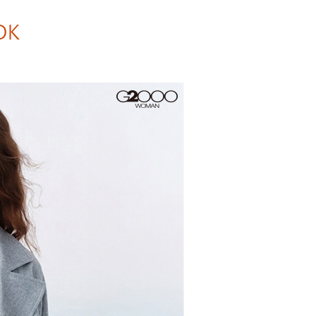
爾富取貨
成立數日內，您將收到繳費通知簡訊。
費通知簡訊後14天內，點擊此簡訊中的連結，可透過四大超商
0，滿NT$1,500(含以上)免運費
網路銀行／等多元方式進行付款，方視為交易完成。
：結帳手續完成當下不需立刻繳費，但若您需要取消訂單，請聯
1取貨
的店家。未經商家同意取消之訂單仍視為有效，需透過AFTEE
繳納相關費用。
0，滿NT$1,500(含以上)免運費
否成功請以「AFTEE先享後付 」之結帳頁面顯示為準，若有關於
功／繳費後需取消欲退款等相關疑問，請聯繫「AFTEE先享後
援中心」
https://netprotections.freshdesk.com/support/home
20，滿NT$1,500(含以上)免運費
項】
恩沛科技股份有限公司提供之「AFTEE先享後付」服務完成之
依本服務之必要範圍內提供個人資料，並將交易相關給付款項請
讓予恩沛科技股份有限公司。
個人資料處理事宜，請瀏覽以下網址：
ee.tw/terms/#terms3
年的使用者請事先徵得法定代理人或監護人之同意方可使用
E先享後付」，若未經同意申辦者引起之損失，本公司不負相關責
AFTEE先享後付」時，將依據個別帳號之用戶狀況，依本公司
核予不同之上限額度；若仍有額度不足之情形，本公司將視審查
用戶進行身份認證。
一人註冊多個帳號或使用他人資訊註冊。若發現惡意使用之情
科技股份有限公司將有權停止該用戶之使用額度並採取法律行