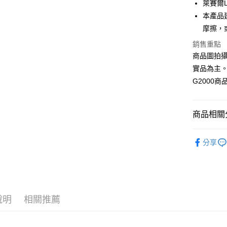
合作金
萊賽爾L
LINE Pay
華南商
本產品
Apple Pay
上海商
摩擦，
國泰世
街口支付
銷售重點
臺灣中
匯豐（
商品圖拍
悠遊付
聯邦商
實品為主
元大商
Google Pa
G2000
玉山商
台新國
全盈+PAY
台灣樂
商品相關分
AFTEE先
相關說明
❚ 全系列
【關於「A
分享
ATM付款
AFTEE
❚ 全系列
便利好安
１．簡單
❚ 男女休
２．便利
運送方式
❚ 精選回
３．安心
付款後全
說明
相關推薦
【「AFT
每筆NT$8
１．於結帳
付」結帳