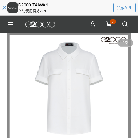
G2000 TAIWAN
開啟APP
立刻使用官方APP
0
1
/
2