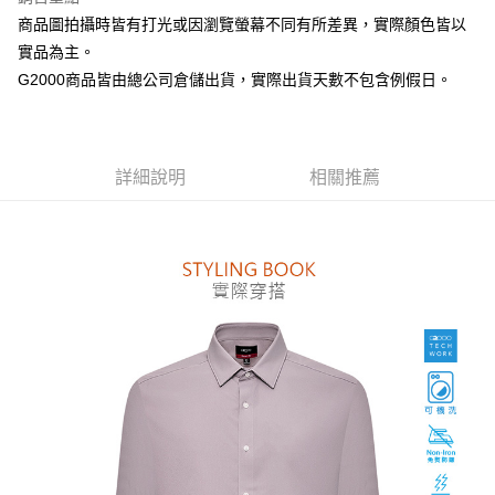
台新國際商業銀行
中國信託商業銀行
全盈+PAY
商品圖拍攝時皆有打光或因瀏覽螢幕不同有所差異，實際顏色皆以
台灣樂天信用卡公司
AFTEE先享後付
實品為主。
相關說明
G2000商品皆由總公司倉儲出貨，實際出貨天數不包含例假日。
【關於「AFTEE先享後付」】
ATM付款
AFTEE先享後付是「在收到商品之後才付款」的支付方式。 讓您購物簡單
便利好安心！
１．簡單：不需註冊會員、不需綁卡、不需儲值。
運送方式
詳細說明
相關推薦
２．便利：只要手機號碼，簡訊認證，即可結帳。
３．安心：先確認商品／服務後，再付款。
付款後全家取貨
每筆NT$80，滿NT$1,500(含以上)免運費
【「AFTEE先享後付」結帳流程】
１．於結帳方式選擇「AFTEE先享後付」後，將跳轉至「AFTEE先享後付」
付款後萊爾富取貨
結帳頁面，進行簡訊認證並確認金額後，即可完成結帳。
２．訂單成立數日內，您將收到繳費通知簡訊。
每筆NT$80，滿NT$1,500(含以上)免運費
３．收到繳費通知簡訊後14天內，點擊此簡訊中的連結，可透過四大超商／
ATM／網路銀行／等多元方式進行付款，方視為交易完成。
付款後7-11取貨
※ 請注意：結帳手續完成當下不需立刻繳費，但若您需要取消訂單，請聯絡
每筆NT$80，滿NT$1,500(含以上)免運費
購買商品的店家。未經商家同意取消之訂單仍視為有效，需透過AFTEE先享
後付繳納相關費用。
宅配
※ 交易是否成功請以「AFTEE先享後付 」之結帳頁面顯示為準，若有關於
是否繳費成功／繳費後需取消欲退款等相關疑問，請聯繫「AFTEE先享後付
每筆NT$120，滿NT$1,500(含以上)免運費
客戶支援中心」
https://netprotections.freshdesk.com/support/home