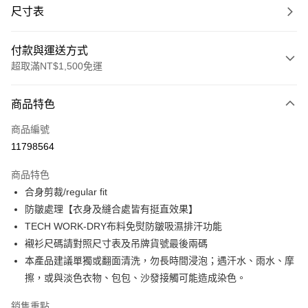
尺寸表
付款與運送方式
超取滿NT$1,500免運
付款方式
商品特色
信用卡一次付款
商品編號
信用卡分期付款
11798564
3 期 0 利率 每期
NT$744
21家銀行
商品特色
合作金庫商業銀行
第一商業銀行
LINE Pay
合身剪裁/regular fit
華南商業銀行
彰化商業銀行
防皺處理【衣身及縫合處皆有挺直效果】
Apple Pay
上海商業儲蓄銀行
台北富邦商業銀行
國泰世華商業銀行
兆豐國際商業銀行
TECH WORK-DRY布料免熨防皺吸濕排汗功能
街口支付
臺灣中小企業銀行
台中商業銀行
襯衫尺碼請對照尺寸表及吊牌貨號最後兩碼
匯豐（台灣）商業銀行
華泰商業銀行
本產品建議單獨或翻面清洗，勿長時間浸泡；遇汗水、雨水、摩
悠遊付
聯邦商業銀行
遠東國際商業銀行
擦，或與淡色衣物、包包、沙發接觸可能造成染色。
元大商業銀行
永豐商業銀行
Google Pay
玉山商業銀行
星展（台灣）商業銀行
銷售重點