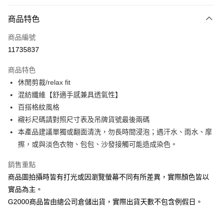
付款方式
商品特色
信用卡一次付款
商品編號
信用卡分期付款
11735837
3 期 0 利率 每期
NT$415
21家銀行
商品特色
合作金庫商業銀行
第一商業銀行
LINE Pay
休閒剪裁/relax fit
華南商業銀行
彰化商業銀行
混紡纖維【舒適手感兼具透氣性】
Apple Pay
上海商業儲蓄銀行
台北富邦商業銀行
國泰世華商業銀行
兆豐國際商業銀行
百搭格紋風格
街口支付
臺灣中小企業銀行
台中商業銀行
襯衫尺碼請對照尺寸表及吊牌貨號最後兩碼
匯豐（台灣）商業銀行
華泰商業銀行
本產品建議單獨或翻面清洗，勿長時間浸泡；遇汗水、雨水、摩
悠遊付
聯邦商業銀行
遠東國際商業銀行
擦，或與淡色衣物、包包、沙發接觸可能造成染色。
元大商業銀行
永豐商業銀行
Google Pay
玉山商業銀行
星展（台灣）商業銀行
銷售重點
台新國際商業銀行
中國信託商業銀行
全盈+PAY
商品圖拍攝時皆有打光或因瀏覽螢幕不同有所差異，實際顏色皆以
台灣樂天信用卡公司
AFTEE先享後付
實品為主。
相關說明
G2000商品皆由總公司倉儲出貨，實際出貨天數不包含例假日。
【關於「AFTEE先享後付」】
ATM付款
AFTEE先享後付是「在收到商品之後才付款」的支付方式。 讓您購物簡單