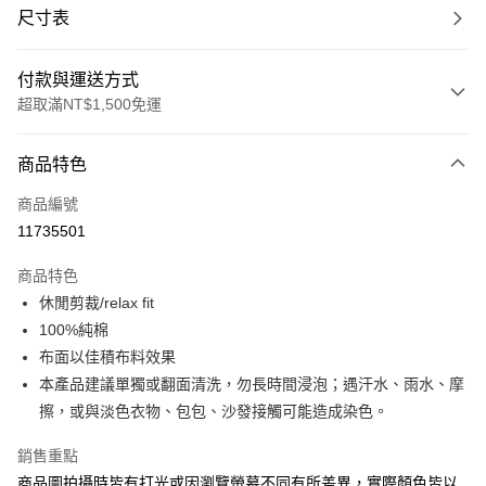
尺寸表
付款與運送方式
超取滿NT$1,500免運
付款方式
商品特色
信用卡一次付款
商品編號
信用卡分期付款
11735501
3 期 0 利率 每期
NT$441
21家銀行
商品特色
合作金庫商業銀行
第一商業銀行
LINE Pay
休閒剪裁/relax fit
華南商業銀行
彰化商業銀行
100%純棉
Apple Pay
上海商業儲蓄銀行
台北富邦商業銀行
國泰世華商業銀行
兆豐國際商業銀行
布面以佳積布料效果
街口支付
臺灣中小企業銀行
台中商業銀行
本產品建議單獨或翻面清洗，勿長時間浸泡；遇汗水、雨水、摩
匯豐（台灣）商業銀行
華泰商業銀行
擦，或與淡色衣物、包包、沙發接觸可能造成染色。
悠遊付
聯邦商業銀行
遠東國際商業銀行
元大商業銀行
永豐商業銀行
Google Pay
銷售重點
玉山商業銀行
星展（台灣）商業銀行
商品圖拍攝時皆有打光或因瀏覽螢幕不同有所差異，實際顏色皆以