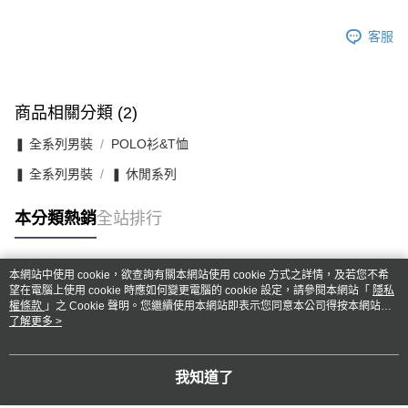
客服
商品相關分類 (2)
❚ 全系列男裝
POLO衫&T恤
❚ 全系列男裝
❚ 休閒系列
本分類熱銷
全站排行
本網站中使用 cookie，欲查詢有關本網站使用 cookie 方式之詳情，及若您不希
熱門標籤
望在電腦上使用 cookie 時應如何變更電腦的 cookie 設定，請參閱本網站「
隱私
權條款
」之 Cookie 聲明。您繼續使用本網站即表示您同意本公司得按本網站使
用條款之 Cookie 聲明使用 cookie。
了解更多 >
我知道了