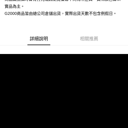
台新國際商業銀行
中國信託商業銀行
全盈+PAY
實品為主。
台灣樂天信用卡公司
AFTEE先享後付
G2000商品皆由總公司倉儲出貨，實際出貨天數不包含例假日。
相關說明
【關於「AFTEE先享後付」】
ATM付款
AFTEE先享後付是「在收到商品之後才付款」的支付方式。 讓您購物簡單
便利好安心！
詳細說明
相關推薦
１．簡單：不需註冊會員、不需綁卡、不需儲值。
運送方式
２．便利：只要手機號碼，簡訊認證，即可結帳。
３．安心：先確認商品／服務後，再付款。
付款後全家取貨
每筆NT$80，滿NT$1,500(含以上)免運費
【「AFTEE先享後付」結帳流程】
１．於結帳方式選擇「AFTEE先享後付」後，將跳轉至「AFTEE先享後付」
付款後萊爾富取貨
結帳頁面，進行簡訊認證並確認金額後，即可完成結帳。
２．訂單成立數日內，您將收到繳費通知簡訊。
每筆NT$80，滿NT$1,500(含以上)免運費
３．收到繳費通知簡訊後14天內，點擊此簡訊中的連結，可透過四大超商／
ATM／網路銀行／等多元方式進行付款，方視為交易完成。
付款後7-11取貨
※ 請注意：結帳手續完成當下不需立刻繳費，但若您需要取消訂單，請聯絡
每筆NT$80，滿NT$1,500(含以上)免運費
購買商品的店家。未經商家同意取消之訂單仍視為有效，需透過AFTEE先享
後付繳納相關費用。
宅配
※ 交易是否成功請以「AFTEE先享後付 」之結帳頁面顯示為準，若有關於
是否繳費成功／繳費後需取消欲退款等相關疑問，請聯繫「AFTEE先享後付
每筆NT$120，滿NT$1,500(含以上)免運費
客戶支援中心」
https://netprotections.freshdesk.com/support/home