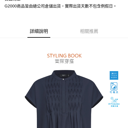
台灣樂天信用卡公司
AFTEE先享後付
G2000商品皆由總公司倉儲出貨，實際出貨天數不包含例假日。
相關說明
【關於「AFTEE先享後付」】
ATM付款
AFTEE先享後付是「在收到商品之後才付款」的支付方式。 讓您購物簡單
便利好安心！
詳細說明
相關推薦
１．簡單：不需註冊會員、不需綁卡、不需儲值。
運送方式
２．便利：只要手機號碼，簡訊認證，即可結帳。
３．安心：先確認商品／服務後，再付款。
付款後全家取貨
每筆NT$80，滿NT$1,500(含以上)免運費
【「AFTEE先享後付」結帳流程】
１．於結帳方式選擇「AFTEE先享後付」後，將跳轉至「AFTEE先享後付」
付款後萊爾富取貨
結帳頁面，進行簡訊認證並確認金額後，即可完成結帳。
２．訂單成立數日內，您將收到繳費通知簡訊。
每筆NT$80，滿NT$1,500(含以上)免運費
３．收到繳費通知簡訊後14天內，點擊此簡訊中的連結，可透過四大超商／
ATM／網路銀行／等多元方式進行付款，方視為交易完成。
付款後7-11取貨
※ 請注意：結帳手續完成當下不需立刻繳費，但若您需要取消訂單，請聯絡
每筆NT$80，滿NT$1,500(含以上)免運費
購買商品的店家。未經商家同意取消之訂單仍視為有效，需透過AFTEE先享
後付繳納相關費用。
宅配
※ 交易是否成功請以「AFTEE先享後付 」之結帳頁面顯示為準，若有關於
是否繳費成功／繳費後需取消欲退款等相關疑問，請聯繫「AFTEE先享後付
每筆NT$120，滿NT$1,500(含以上)免運費
客戶支援中心」
https://netprotections.freshdesk.com/support/home
【注意事項】
１．透過由恩沛科技股份有限公司提供之「AFTEE先享後付」服務完成之交