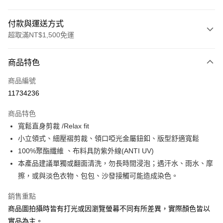
付款與運送方式
超取滿NT$1,500免運
付款方式
商品特色
信用卡一次付款
商品編號
信用卡分期付款
11734236
3 期 0 利率 每期
NT$381
21家銀行
商品特色
合作金庫商業銀行
第一商業銀行
LINE Pay
寬鬆直身剪裁 /Relax fit
華南商業銀行
彰化商業銀行
小立領式、細壓褶剪裁、領口啞光金屬鈕釦、版型舒適寬鬆
Apple Pay
上海商業儲蓄銀行
台北富邦商業銀行
國泰世華商業銀行
兆豐國際商業銀行
100%聚酯纖維 、布料具防紫外線(ANTI UV)
街口支付
臺灣中小企業銀行
台中商業銀行
本產品建議單獨或翻面清洗，勿長時間浸泡；遇汗水、雨水、摩
匯豐（台灣）商業銀行
華泰商業銀行
擦，或與淡色衣物、包包、沙發接觸可能造成染色。
悠遊付
聯邦商業銀行
遠東國際商業銀行
元大商業銀行
永豐商業銀行
Google Pay
銷售重點
玉山商業銀行
星展（台灣）商業銀行
商品圖拍攝時皆有打光或因瀏覽螢幕不同有所差異，實際顏色皆以
台新國際商業銀行
中國信託商業銀行
全盈+PAY
實品為主。