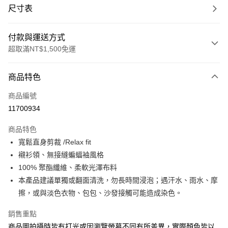
尺寸表
付款與運送方式
超取滿NT$1,500免運
付款方式
商品特色
信用卡一次付款
商品編號
信用卡分期付款
11700934
3 期 0 利率 每期
NT$381
21家銀行
商品特色
合作金庫商業銀行
第一商業銀行
LINE Pay
寬鬆直身剪裁 /Relax fit
華南商業銀行
彰化商業銀行
襯衫領、無接縫蝙蝠袖風格
Apple Pay
上海商業儲蓄銀行
台北富邦商業銀行
國泰世華商業銀行
兆豐國際商業銀行
100% 聚酯纖維、柔軟光澤布料
街口支付
臺灣中小企業銀行
台中商業銀行
本產品建議單獨或翻面清洗，勿長時間浸泡；遇汗水、雨水、摩
匯豐（台灣）商業銀行
華泰商業銀行
擦，或與淡色衣物、包包、沙發接觸可能造成染色。
悠遊付
聯邦商業銀行
遠東國際商業銀行
元大商業銀行
永豐商業銀行
Google Pay
銷售重點
玉山商業銀行
星展（台灣）商業銀行
商品圖拍攝時皆有打光或因瀏覽螢幕不同有所差異，實際顏色皆以