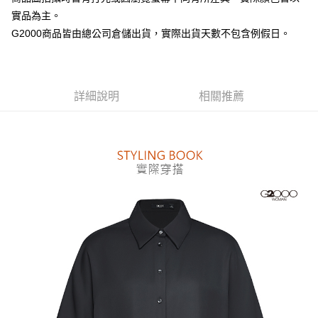
台新國際商業銀行
中國信託商業銀行
全盈+PAY
實品為主。
台灣樂天信用卡公司
AFTEE先享後付
G2000商品皆由總公司倉儲出貨，實際出貨天數不包含例假日。
相關說明
【關於「AFTEE先享後付」】
ATM付款
AFTEE先享後付是「在收到商品之後才付款」的支付方式。 讓您購物簡單
便利好安心！
詳細說明
相關推薦
１．簡單：不需註冊會員、不需綁卡、不需儲值。
運送方式
２．便利：只要手機號碼，簡訊認證，即可結帳。
３．安心：先確認商品／服務後，再付款。
付款後全家取貨
每筆NT$80，滿NT$1,500(含以上)免運費
【「AFTEE先享後付」結帳流程】
１．於結帳方式選擇「AFTEE先享後付」後，將跳轉至「AFTEE先享後付」
付款後萊爾富取貨
結帳頁面，進行簡訊認證並確認金額後，即可完成結帳。
２．訂單成立數日內，您將收到繳費通知簡訊。
每筆NT$80，滿NT$1,500(含以上)免運費
３．收到繳費通知簡訊後14天內，點擊此簡訊中的連結，可透過四大超商／
ATM／網路銀行／等多元方式進行付款，方視為交易完成。
付款後7-11取貨
※ 請注意：結帳手續完成當下不需立刻繳費，但若您需要取消訂單，請聯絡
每筆NT$80，滿NT$1,500(含以上)免運費
購買商品的店家。未經商家同意取消之訂單仍視為有效，需透過AFTEE先享
後付繳納相關費用。
宅配
※ 交易是否成功請以「AFTEE先享後付 」之結帳頁面顯示為準，若有關於
是否繳費成功／繳費後需取消欲退款等相關疑問，請聯繫「AFTEE先享後付
每筆NT$120，滿NT$1,500(含以上)免運費
客戶支援中心」
https://netprotections.freshdesk.com/support/home