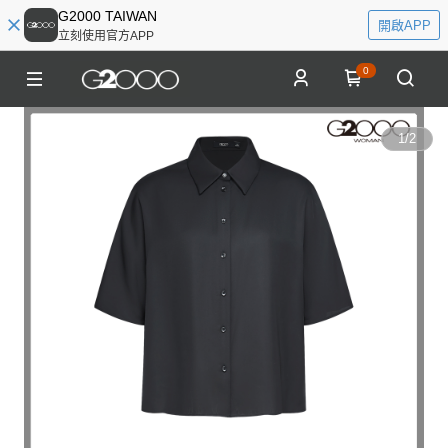
G2000 TAIWAN
開啟APP
立刻使用官方APP
0
1
/
2