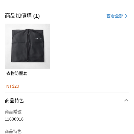
付款方式
信用卡一次付款
商品加價購 (1)
查看全部
信用卡分期付款
3 期 0 利率 每期
NT$2,496
21家銀行
合作金庫商業銀行
第一商業銀行
LINE Pay
華南商業銀行
彰化商業銀行
Apple Pay
上海商業儲蓄銀行
台北富邦商業銀行
國泰世華商業銀行
兆豐國際商業銀行
街口支付
臺灣中小企業銀行
台中商業銀行
衣物防塵套
匯豐（台灣）商業銀行
華泰商業銀行
悠遊付
聯邦商業銀行
遠東國際商業銀行
NT$20
元大商業銀行
永豐商業銀行
Google Pay
玉山商業銀行
星展（台灣）商業銀行
商品特色
台新國際商業銀行
中國信託商業銀行
全盈+PAY
台灣樂天信用卡公司
商品編號
AFTEE先享後付
11690918
相關說明
【關於「AFTEE先享後付」】
商品特色
ATM付款
AFTEE先享後付是「在收到商品之後才付款」的支付方式。 讓您購物簡單