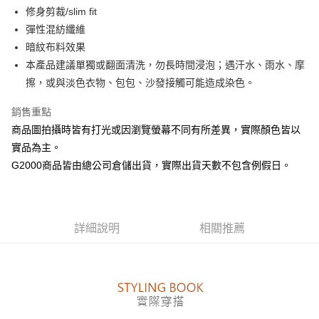
便利好安心！
修身剪裁/slim fit
１．簡單：不需註冊會員、不需綁卡、不需儲值。
彈性混紡纖維
運送方式
２．便利：只要手機號碼，簡訊認證，即可結帳。
暗紋布料效果
３．安心：先確認商品／服務後，再付款。
付款後全家取貨
本產品建議單獨或翻面清洗，勿長時間浸泡；遇汗水、雨水、摩
每筆NT$80，滿NT$1,500(含以上)免運費
【「AFTEE先享後付」結帳流程】
擦，或與淡色衣物、包包、沙發接觸可能造成染色。
１．於結帳方式選擇「AFTEE先享後付」後，將跳轉至「AFTEE先享後付」
付款後萊爾富取貨
結帳頁面，進行簡訊認證並確認金額後，即可完成結帳。
銷售重點
２．訂單成立數日內，您將收到繳費通知簡訊。
每筆NT$80，滿NT$1,500(含以上)免運費
３．收到繳費通知簡訊後14天內，點擊此簡訊中的連結，可透過四大超商／
商品圖拍攝時皆有打光或因瀏覽螢幕不同有所差異，實際顏色皆以
ATM／網路銀行／等多元方式進行付款，方視為交易完成。
付款後7-11取貨
實品為主。
※ 請注意：結帳手續完成當下不需立刻繳費，但若您需要取消訂單，請聯絡
每筆NT$80，滿NT$1,500(含以上)免運費
購買商品的店家。未經商家同意取消之訂單仍視為有效，需透過AFTEE先享
G2000商品皆由總公司倉儲出貨，實際出貨天數不包含例假日。
後付繳納相關費用。
宅配
※ 交易是否成功請以「AFTEE先享後付 」之結帳頁面顯示為準，若有關於
是否繳費成功／繳費後需取消欲退款等相關疑問，請聯繫「AFTEE先享後付
每筆NT$120，滿NT$1,500(含以上)免運費
客戶支援中心」
https://netprotections.freshdesk.com/support/home
詳細說明
相關推薦
【注意事項】
１．透過由恩沛科技股份有限公司提供之「AFTEE先享後付」服務完成之交
易，需依本服務之必要範圍內提供個人資料，並將交易相關給付款項請求債
權轉讓予恩沛科技股份有限公司。
２．關於個人資料處理事宜，請瀏覽以下網址：
https://aftee.tw/terms/#terms3
３．未成年的使用者請事先徵得法定代理人或監護人之同意方可使用