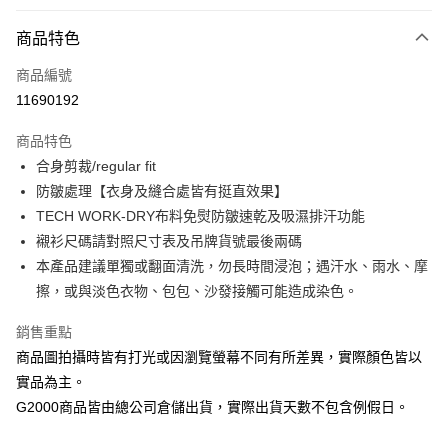
付款方式
商品特色
信用卡一次付款
商品編號
信用卡分期付款
11690192
3 期 0 利率 每期
NT$744
21家銀行
商品特色
合作金庫商業銀行
第一商業銀行
LINE Pay
合身剪裁/regular fit
華南商業銀行
彰化商業銀行
防皺處理【衣身及縫合處皆有挺直效果】
Apple Pay
上海商業儲蓄銀行
台北富邦商業銀行
國泰世華商業銀行
兆豐國際商業銀行
TECH WORK-DRY布料免熨防皺速乾及吸濕排汗功能
街口支付
臺灣中小企業銀行
台中商業銀行
襯衫尺碼請對照尺寸表及吊牌貨號最後兩碼
匯豐（台灣）商業銀行
華泰商業銀行
本產品建議單獨或翻面清洗，勿長時間浸泡；遇汗水、雨水、摩
悠遊付
聯邦商業銀行
遠東國際商業銀行
擦，或與淡色衣物、包包、沙發接觸可能造成染色。
元大商業銀行
永豐商業銀行
Google Pay
玉山商業銀行
星展（台灣）商業銀行
銷售重點
台新國際商業銀行
中國信託商業銀行
全盈+PAY
商品圖拍攝時皆有打光或因瀏覽螢幕不同有所差異，實際顏色皆以
台灣樂天信用卡公司
AFTEE先享後付
實品為主。
相關說明
G2000商品皆由總公司倉儲出貨，實際出貨天數不包含例假日。
【關於「AFTEE先享後付」】
ATM付款
AFTEE先享後付是「在收到商品之後才付款」的支付方式。 讓您購物簡單