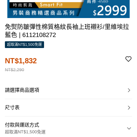
免熨防皺彈性棉質格紋長袖上班襯衫/里維埃拉
藍色 | 6112108272
超取滿NT$1,500免運
NT$1,832
NT$2,290
請選擇商品選項
尺寸表
付款與運送方式
超取滿NT$1,500免運