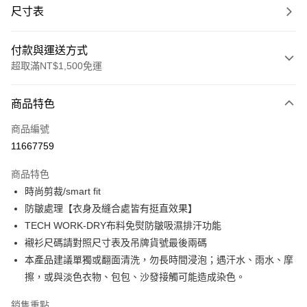
尺寸表
付款與運送方式
超取滿NT$1,500免運
付款方式
商品特色
信用卡一次付款
商品編號
信用卡分期付款
11667759
3 期 0 利率 每期
NT$744
21家銀行
商品特色
合作金庫商業銀行
第一商業銀行
LINE Pay
時尚剪裁/smart fit
華南商業銀行
彰化商業銀行
防皺處理【衣身及縫合處皆有挺直效果】
Apple Pay
上海商業儲蓄銀行
台北富邦商業銀行
國泰世華商業銀行
兆豐國際商業銀行
TECH WORK-DRY布料免熨防皺吸濕排汗功能
街口支付
臺灣中小企業銀行
台中商業銀行
襯衫尺碼請對照尺寸表及吊牌貨號最後兩碼
匯豐（台灣）商業銀行
華泰商業銀行
本產品建議單獨或翻面清洗，勿長時間浸泡；遇汗水、雨水、摩
悠遊付
聯邦商業銀行
遠東國際商業銀行
擦，或與淡色衣物、包包、沙發接觸可能造成染色。
元大商業銀行
永豐商業銀行
Google Pay
玉山商業銀行
星展（台灣）商業銀行
銷售重點