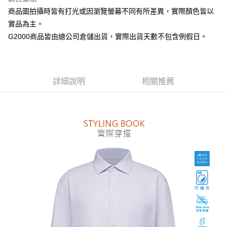
台新國際商業銀行
中國信託商業銀行
全盈+PAY
商品圖拍攝時皆有打光或因瀏覽螢幕不同有所差異，實際顏色皆以
台灣樂天信用卡公司
AFTEE先享後付
實品為主。
相關說明
G2000商品皆由總公司倉儲出貨，實際出貨天數不包含例假日。
【關於「AFTEE先享後付」】
ATM付款
AFTEE先享後付是「在收到商品之後才付款」的支付方式。 讓您購物簡單
便利好安心！
１．簡單：不需註冊會員、不需綁卡、不需儲值。
運送方式
詳細說明
相關推薦
２．便利：只要手機號碼，簡訊認證，即可結帳。
３．安心：先確認商品／服務後，再付款。
付款後全家取貨
每筆NT$80，滿NT$1,500(含以上)免運費
【「AFTEE先享後付」結帳流程】
１．於結帳方式選擇「AFTEE先享後付」後，將跳轉至「AFTEE先享後付」
付款後萊爾富取貨
結帳頁面，進行簡訊認證並確認金額後，即可完成結帳。
２．訂單成立數日內，您將收到繳費通知簡訊。
每筆NT$80，滿NT$1,500(含以上)免運費
３．收到繳費通知簡訊後14天內，點擊此簡訊中的連結，可透過四大超商／
ATM／網路銀行／等多元方式進行付款，方視為交易完成。
付款後7-11取貨
※ 請注意：結帳手續完成當下不需立刻繳費，但若您需要取消訂單，請聯絡
每筆NT$80，滿NT$1,500(含以上)免運費
購買商品的店家。未經商家同意取消之訂單仍視為有效，需透過AFTEE先享
後付繳納相關費用。
宅配
※ 交易是否成功請以「AFTEE先享後付 」之結帳頁面顯示為準，若有關於
是否繳費成功／繳費後需取消欲退款等相關疑問，請聯繫「AFTEE先享後付
每筆NT$120，滿NT$1,500(含以上)免運費
客戶支援中心」
https://netprotections.freshdesk.com/support/home