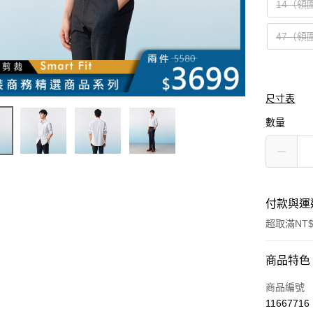
14（領
47（領
尺寸表
數量
付款與運
超取滿NT$
付款方式
商品特色
信用卡一
商品編號
11667716
信用卡分