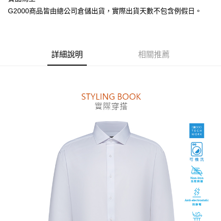
台新國際商業銀行
中國信託商業銀行
全盈+PAY
G2000商品皆由總公司倉儲出貨，實際出貨天數不包含例假日。
台灣樂天信用卡公司
AFTEE先享後付
相關說明
【關於「AFTEE先享後付」】
ATM付款
AFTEE先享後付是「在收到商品之後才付款」的支付方式。 讓您購物簡單
詳細說明
相關推薦
便利好安心！
１．簡單：不需註冊會員、不需綁卡、不需儲值。
運送方式
２．便利：只要手機號碼，簡訊認證，即可結帳。
３．安心：先確認商品／服務後，再付款。
付款後全家取貨
每筆NT$80，滿NT$1,500(含以上)免運費
【「AFTEE先享後付」結帳流程】
１．於結帳方式選擇「AFTEE先享後付」後，將跳轉至「AFTEE先享後付」
付款後萊爾富取貨
結帳頁面，進行簡訊認證並確認金額後，即可完成結帳。
２．訂單成立數日內，您將收到繳費通知簡訊。
每筆NT$80，滿NT$1,500(含以上)免運費
３．收到繳費通知簡訊後14天內，點擊此簡訊中的連結，可透過四大超商／
ATM／網路銀行／等多元方式進行付款，方視為交易完成。
付款後7-11取貨
※ 請注意：結帳手續完成當下不需立刻繳費，但若您需要取消訂單，請聯絡
每筆NT$80，滿NT$1,500(含以上)免運費
購買商品的店家。未經商家同意取消之訂單仍視為有效，需透過AFTEE先享
後付繳納相關費用。
宅配
※ 交易是否成功請以「AFTEE先享後付 」之結帳頁面顯示為準，若有關於
是否繳費成功／繳費後需取消欲退款等相關疑問，請聯繫「AFTEE先享後付
每筆NT$120，滿NT$1,500(含以上)免運費
客戶支援中心」
https://netprotections.freshdesk.com/support/home