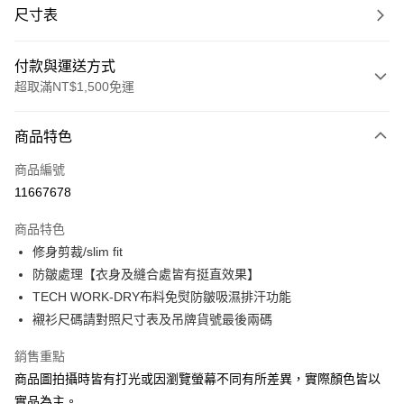
尺寸表
付款與運送方式
超取滿NT$1,500免運
付款方式
商品特色
信用卡一次付款
商品編號
信用卡分期付款
11667678
3 期 0 利率 每期
NT$744
21家銀行
商品特色
合作金庫商業銀行
第一商業銀行
LINE Pay
修身剪裁/slim fit
華南商業銀行
彰化商業銀行
防皺處理【衣身及縫合處皆有挺直效果】
Apple Pay
上海商業儲蓄銀行
台北富邦商業銀行
國泰世華商業銀行
兆豐國際商業銀行
TECH WORK-DRY布料免熨防皺吸濕排汗功能
街口支付
臺灣中小企業銀行
台中商業銀行
襯衫尺碼請對照尺寸表及吊牌貨號最後兩碼
匯豐（台灣）商業銀行
華泰商業銀行
悠遊付
聯邦商業銀行
遠東國際商業銀行
銷售重點
元大商業銀行
永豐商業銀行
Google Pay
商品圖拍攝時皆有打光或因瀏覽螢幕不同有所差異，實際顏色皆以
玉山商業銀行
星展（台灣）商業銀行
實品為主。