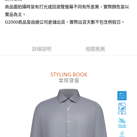
台新國際商業銀行
中國信託商業銀行
全盈+PAY
商品圖拍攝時皆有打光或因瀏覽螢幕不同有所差異，實際顏色皆以
台灣樂天信用卡公司
AFTEE先享後付
實品為主。
相關說明
G2000商品皆由總公司倉儲出貨，實際出貨天數不包含例假日。
【關於「AFTEE先享後付」】
ATM付款
AFTEE先享後付是「在收到商品之後才付款」的支付方式。 讓您購物簡單
便利好安心！
１．簡單：不需註冊會員、不需綁卡、不需儲值。
運送方式
詳細說明
相關推薦
２．便利：只要手機號碼，簡訊認證，即可結帳。
３．安心：先確認商品／服務後，再付款。
付款後全家取貨
每筆NT$80，滿NT$1,500(含以上)免運費
【「AFTEE先享後付」結帳流程】
１．於結帳方式選擇「AFTEE先享後付」後，將跳轉至「AFTEE先享後付」
付款後萊爾富取貨
結帳頁面，進行簡訊認證並確認金額後，即可完成結帳。
２．訂單成立數日內，您將收到繳費通知簡訊。
每筆NT$80，滿NT$1,500(含以上)免運費
３．收到繳費通知簡訊後14天內，點擊此簡訊中的連結，可透過四大超商／
ATM／網路銀行／等多元方式進行付款，方視為交易完成。
付款後7-11取貨
※ 請注意：結帳手續完成當下不需立刻繳費，但若您需要取消訂單，請聯絡
每筆NT$80，滿NT$1,500(含以上)免運費
購買商品的店家。未經商家同意取消之訂單仍視為有效，需透過AFTEE先享
後付繳納相關費用。
宅配
※ 交易是否成功請以「AFTEE先享後付 」之結帳頁面顯示為準，若有關於
是否繳費成功／繳費後需取消欲退款等相關疑問，請聯繫「AFTEE先享後付
每筆NT$120，滿NT$1,500(含以上)免運費
客戶支援中心」
https://netprotections.freshdesk.com/support/home