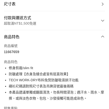
尺寸表
付款與運送方式
超取滿NT$1,500免運
付款方式
商品特色
信用卡一次付款
商品編號
信用卡分期付款
11667659
3 期 0 利率 每期
NT$744
21家銀行
商品特色
合作金庫商業銀行
第一商業銀行
LINE Pay
修身剪裁/slim fit
華南商業銀行
彰化商業銀行
防皺處理【衣身及縫合處皆有挺直效果】
Apple Pay
上海商業儲蓄銀行
台北富邦商業銀行
國泰世華商業銀行
兆豐國際商業銀行
TECH WORK-DRY布料免熨防皺吸濕排汗功能
街口支付
臺灣中小企業銀行
台中商業銀行
襯衫尺碼請對照尺寸表及吊牌貨號最後兩碼
匯豐（台灣）商業銀行
華泰商業銀行
本產品建議單獨或翻面清洗，勿長時間浸泡；遇汗水、雨水、摩
悠遊付
聯邦商業銀行
遠東國際商業銀行
擦，或與淡色衣物、包包、沙發接觸可能造成染色。
元大商業銀行
永豐商業銀行
Google Pay
玉山商業銀行
星展（台灣）商業銀行
銷售重點