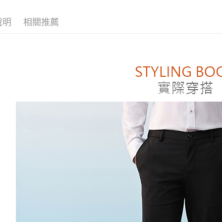
男裝| 可機
付款後全
【「AFT
❚TECH 
說明
相關推薦
每筆NT$8
１．於結帳
男裝| 涼感
付」結帳
付款後萊
２．訂單
❚TECH 
３．收到繳
每筆NT$8
男裝| 多
／ATM／
※ 請注意
❚ 男女商
付款後7-1
絡購買商品
先享後付
每筆NT$8
※ 交易是
是否繳費成
宅配
付客戶支
每筆NT$1
【注意事
１．透過由
交易，需
求債權轉
２．關於
https://aft
３．未成
「AFTE
任。
４．使用「
即時審查