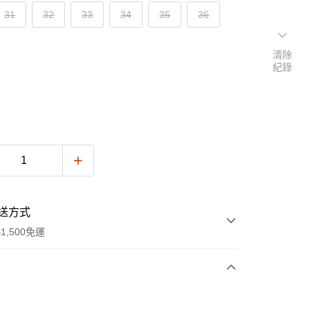
31
32
33
34
35
36
清除
紀錄
送方式
1,500免運
次付款