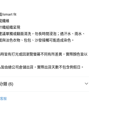
期付款
0 利率 每期
NT$744
21家銀行
smart fit
庫商業銀行
第一商業銀行
龍纖維
業銀行
彰化商業銀行
針織組織呈現
業儲蓄銀行
台北富邦商業銀行
建議單獨或翻面清洗，勿長時間浸泡；遇汗水、雨水、
華商業銀行
兆豐國際商業銀行
或與淡色衣物、包包、沙發接觸可能造成染色。
小企業銀行
台中商業銀行
台灣）商業銀行
華泰商業銀行
業銀行
遠東國際商業銀行
攝時皆有打光或因瀏覽螢幕不同有所差異，實際顏色皆以
業銀行
永豐商業銀行
y
。
業銀行
星展（台灣）商業銀行
商品皆由總公司倉儲出貨，實際出貨天數不包含例假日。
際商業銀行
中國信託商業銀行
天信用卡公司
享後付
類 (6)
FTEE先享後付」】
男裝
西裝褲
先享後付是「在收到商品之後才付款」的支付方式。 讓您購物簡單
客服
心！
男裝
❚ 商務系列
：不需註冊會員、不需綁卡、不需儲值。
：只要手機號碼，簡訊認證，即可結帳。
WORK 科技功能布料 | 男裝．MAN系列
TECH WORK
：先確認商品／服務後，再付款。