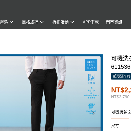
禮遇
風格旅程
折扣活動
APP下載
門市資訊
可機洗
611536
超取滿NT$
NT$2,
NT$2,790
可機洗多
尺寸