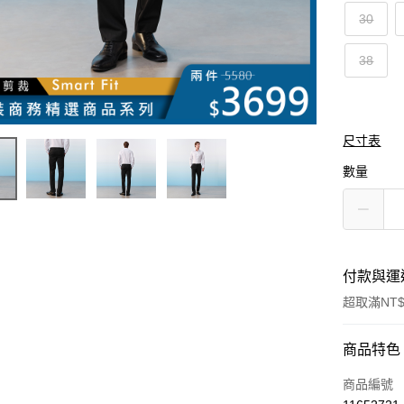
30
38
尺寸表
數量
付款與運
超取滿NT$
付款方式
商品特色
信用卡一
商品編號