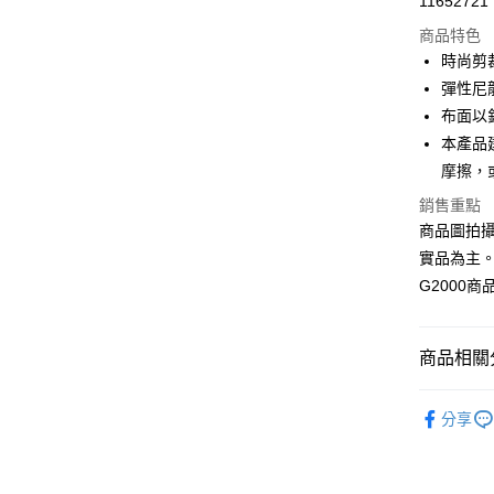
11652721
信用卡分
商品特色
3 期 
時尚剪裁/
合作金
彈性尼
LINE Pay
華南商
布面以
Apple Pay
上海商
本產品
國泰世
摩擦，
街口支付
臺灣中
匯豐（
銷售重點
悠遊付
聯邦商
商品圖拍
元大商
Google Pa
實品為主
玉山商
G2000
台新國
全盈+PAY
台灣樂
AFTEE先
商品相關分
相關說明
【關於「A
ATM付款
❚ 全系列
AFTEE
分享
便利好安
❚ 全系列
１．簡單
２．便利
運送方式
❚TECH 
３．安心