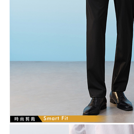
結果請求
５．嚴禁
形，恩沛
動。