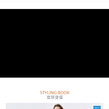
【注意事項】
１．透過由恩沛科技股份有限公司提供之「AFTEE先享後付」服務完成之交
易，需依本服務之必要範圍內提供個人資料，並將交易相關給付款項請求債
權轉讓予恩沛科技股份有限公司。
２．關於個人資料處理事宜，請瀏覽以下網址：
https://aftee.tw/terms/#terms3
３．未成年的使用者請事先徵得法定代理人或監護人之同意方可使用
「AFTEE先享後付」，若未經同意申辦者引起之損失，本公司不負相關責
任。
４．使用「AFTEE先享後付」時，將依據個別帳號之用戶狀況，依本公司即
時審查核予不同之上限額度；若仍有額度不足之情形，本公司將視審查結果
請求用戶進行身份認證。
５．嚴禁一人註冊多個帳號或使用他人資訊註冊。若發現惡意使用之情形，
恩沛科技股份有限公司將有權停止該用戶之使用額度並採取法律行動。