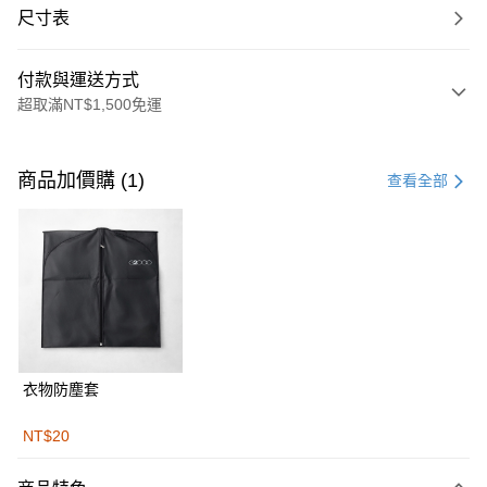
尺寸表
付款與運送方式
超取滿NT$1,500免運
付款方式
信用卡一次付款
商品加價購 (1)
查看全部
信用卡分期付款
3 期 0 利率 每期
NT$1,663
21家銀行
合作金庫商業銀行
第一商業銀行
LINE Pay
華南商業銀行
彰化商業銀行
Apple Pay
上海商業儲蓄銀行
台北富邦商業銀行
國泰世華商業銀行
兆豐國際商業銀行
街口支付
臺灣中小企業銀行
台中商業銀行
衣物防塵套
匯豐（台灣）商業銀行
華泰商業銀行
悠遊付
聯邦商業銀行
遠東國際商業銀行
NT$20
元大商業銀行
永豐商業銀行
Google Pay
玉山商業銀行
星展（台灣）商業銀行