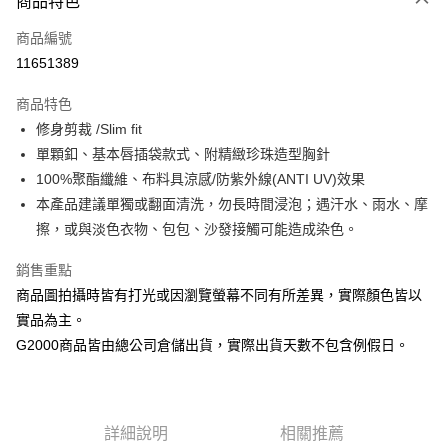
商品特色
台新國際商業銀行
中國信託商業銀行
全盈+PAY
台灣樂天信用卡公司
商品編號
AFTEE先享後付
11651389
相關說明
【關於「AFTEE先享後付」】
商品特色
ATM付款
AFTEE先享後付是「在收到商品之後才付款」的支付方式。 讓您購物簡單
便利好安心！
修身剪裁 /Slim fit
１．簡單：不需註冊會員、不需綁卡、不需儲值。
單顆釦、基本唇插袋款式、附精緻珍珠造型胸針
運送方式
２．便利：只要手機號碼，簡訊認證，即可結帳。
100%聚酯纖維、布料具涼感/防紫外線(ANTI UV)效果
３．安心：先確認商品／服務後，再付款。
付款後全家取貨
本產品建議單獨或翻面清洗，勿長時間浸泡；遇汗水、雨水、摩
每筆NT$80，滿NT$1,500(含以上)免運費
【「AFTEE先享後付」結帳流程】
擦，或與淡色衣物、包包、沙發接觸可能造成染色。
１．於結帳方式選擇「AFTEE先享後付」後，將跳轉至「AFTEE先享後付」
付款後萊爾富取貨
結帳頁面，進行簡訊認證並確認金額後，即可完成結帳。
銷售重點
２．訂單成立數日內，您將收到繳費通知簡訊。
每筆NT$80，滿NT$1,500(含以上)免運費
３．收到繳費通知簡訊後14天內，點擊此簡訊中的連結，可透過四大超商／
商品圖拍攝時皆有打光或因瀏覽螢幕不同有所差異，實際顏色皆以
ATM／網路銀行／等多元方式進行付款，方視為交易完成。
付款後7-11取貨
實品為主。
※ 請注意：結帳手續完成當下不需立刻繳費，但若您需要取消訂單，請聯絡
每筆NT$80，滿NT$1,500(含以上)免運費
購買商品的店家。未經商家同意取消之訂單仍視為有效，需透過AFTEE先享
G2000商品皆由總公司倉儲出貨，實際出貨天數不包含例假日。
後付繳納相關費用。
宅配
※ 交易是否成功請以「AFTEE先享後付 」之結帳頁面顯示為準，若有關於
是否繳費成功／繳費後需取消欲退款等相關疑問，請聯繫「AFTEE先享後付
每筆NT$120，滿NT$1,500(含以上)免運費
客戶支援中心」
https://netprotections.freshdesk.com/support/home
詳細說明
相關推薦