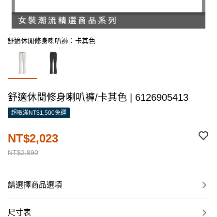
舒適休閒修身喇叭褲：卡其色
舒適休閒修身喇叭褲/卡其色 | 6126905413
超取滿NT$1,500免運
NT$2,023
NT$2,890
請選擇商品選項
尺寸表