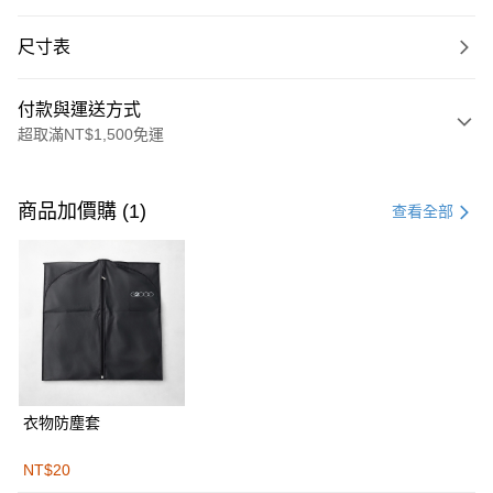
尺寸表
付款與運送方式
超取滿NT$1,500免運
付款方式
信用卡一次付款
商品加價購 (1)
查看全部
信用卡分期付款
3 期 0 利率 每期
NT$1,966
21家銀行
合作金庫商業銀行
第一商業銀行
LINE Pay
華南商業銀行
彰化商業銀行
Apple Pay
上海商業儲蓄銀行
台北富邦商業銀行
國泰世華商業銀行
兆豐國際商業銀行
街口支付
臺灣中小企業銀行
台中商業銀行
衣物防塵套
匯豐（台灣）商業銀行
華泰商業銀行
悠遊付
聯邦商業銀行
遠東國際商業銀行
NT$20
元大商業銀行
永豐商業銀行
Google Pay