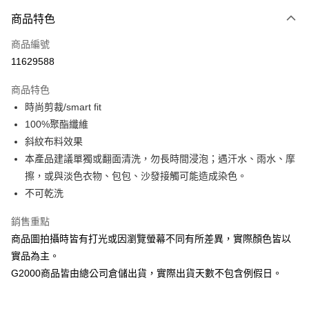
玉山商業銀行
星展（台灣）商業銀行
商品特色
台新國際商業銀行
中國信託商業銀行
全盈+PAY
台灣樂天信用卡公司
商品編號
AFTEE先享後付
11629588
相關說明
【關於「AFTEE先享後付」】
商品特色
ATM付款
AFTEE先享後付是「在收到商品之後才付款」的支付方式。 讓您購物簡單
便利好安心！
時尚剪裁/smart fit
１．簡單：不需註冊會員、不需綁卡、不需儲值。
100%聚酯纖維
運送方式
２．便利：只要手機號碼，簡訊認證，即可結帳。
斜紋布料效果
３．安心：先確認商品／服務後，再付款。
付款後全家取貨
本產品建議單獨或翻面清洗，勿長時間浸泡；遇汗水、雨水、摩
每筆NT$80，滿NT$1,500(含以上)免運費
【「AFTEE先享後付」結帳流程】
擦，或與淡色衣物、包包、沙發接觸可能造成染色。
１．於結帳方式選擇「AFTEE先享後付」後，將跳轉至「AFTEE先享後付」
付款後萊爾富取貨
不可乾洗
結帳頁面，進行簡訊認證並確認金額後，即可完成結帳。
２．訂單成立數日內，您將收到繳費通知簡訊。
每筆NT$80，滿NT$1,500(含以上)免運費
３．收到繳費通知簡訊後14天內，點擊此簡訊中的連結，可透過四大超商／
銷售重點
ATM／網路銀行／等多元方式進行付款，方視為交易完成。
付款後7-11取貨
商品圖拍攝時皆有打光或因瀏覽螢幕不同有所差異，實際顏色皆以
※ 請注意：結帳手續完成當下不需立刻繳費，但若您需要取消訂單，請聯絡
每筆NT$80，滿NT$1,500(含以上)免運費
購買商品的店家。未經商家同意取消之訂單仍視為有效，需透過AFTEE先享
實品為主。
後付繳納相關費用。
G2000商品皆由總公司倉儲出貨，實際出貨天數不包含例假日。
宅配
※ 交易是否成功請以「AFTEE先享後付 」之結帳頁面顯示為準，若有關於
是否繳費成功／繳費後需取消欲退款等相關疑問，請聯繫「AFTEE先享後付
每筆NT$120，滿NT$1,500(含以上)免運費
客戶支援中心」
https://netprotections.freshdesk.com/support/home