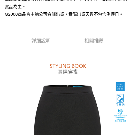
台新國際商業銀行
中國信託商業銀行
全盈+PAY
實品為主。
台灣樂天信用卡公司
AFTEE先享後付
G2000商品皆由總公司倉儲出貨，實際出貨天數不包含例假日。
相關說明
【關於「AFTEE先享後付」】
ATM付款
AFTEE先享後付是「在收到商品之後才付款」的支付方式。 讓您購物簡單
便利好安心！
詳細說明
相關推薦
１．簡單：不需註冊會員、不需綁卡、不需儲值。
運送方式
２．便利：只要手機號碼，簡訊認證，即可結帳。
３．安心：先確認商品／服務後，再付款。
付款後全家取貨
每筆NT$80，滿NT$1,500(含以上)免運費
【「AFTEE先享後付」結帳流程】
１．於結帳方式選擇「AFTEE先享後付」後，將跳轉至「AFTEE先享後付」
付款後萊爾富取貨
結帳頁面，進行簡訊認證並確認金額後，即可完成結帳。
２．訂單成立數日內，您將收到繳費通知簡訊。
每筆NT$80，滿NT$1,500(含以上)免運費
３．收到繳費通知簡訊後14天內，點擊此簡訊中的連結，可透過四大超商／
ATM／網路銀行／等多元方式進行付款，方視為交易完成。
付款後7-11取貨
※ 請注意：結帳手續完成當下不需立刻繳費，但若您需要取消訂單，請聯絡
每筆NT$80，滿NT$1,500(含以上)免運費
購買商品的店家。未經商家同意取消之訂單仍視為有效，需透過AFTEE先享
後付繳納相關費用。
宅配
※ 交易是否成功請以「AFTEE先享後付 」之結帳頁面顯示為準，若有關於
是否繳費成功／繳費後需取消欲退款等相關疑問，請聯繫「AFTEE先享後付
每筆NT$120，滿NT$1,500(含以上)免運費
客戶支援中心」
https://netprotections.freshdesk.com/support/home