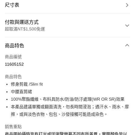
尺寸表
付款與運送方式
超取滿NT$1,500免運
付款方式
商品特色
信用卡一次付款
商品編號
信用卡分期付款
11605152
3 期 0 利率 每期
NT$610
21家銀行
商品特色
合作金庫商業銀行
第一商業銀行
LINE Pay
修身剪裁 /Slim fit
華南商業銀行
彰化商業銀行
中腰直筒裙
Apple Pay
上海商業儲蓄銀行
台北富邦商業銀行
國泰世華商業銀行
兆豐國際商業銀行
100%聚酯纖維、布料具防水/防油/防汙處理(WR OR SR)效果
街口支付
臺灣中小企業銀行
台中商業銀行
本產品建議單獨或翻面清洗，勿長時間浸泡；遇汗水、雨水、摩
匯豐（台灣）商業銀行
華泰商業銀行
擦，或與淡色衣物、包包、沙發接觸可能造成染色。
悠遊付
聯邦商業銀行
遠東國際商業銀行
元大商業銀行
永豐商業銀行
Google Pay
銷售重點
玉山商業銀行
星展（台灣）商業銀行
商品圖拍攝時皆有打光或因瀏覽螢幕不同有所差異，實際顏色皆以