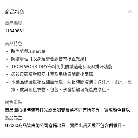
付款方式
商品特色
信用卡一次付款
商品編號
信用卡分期付款
11349631
3 期 0 利率 每期
NT$744
21家銀行
商品特色
合作金庫商業銀行
第一商業銀行
LINE Pay
時尚剪裁/smart fit
華南商業銀行
彰化商業銀行
防皺處理【衣身及縫合處皆有挺直效果】
Apple Pay
上海商業儲蓄銀行
台北富邦商業銀行
國泰世華商業銀行
兆豐國際商業銀行
TECH WORK-DRY布料免熨防皺速乾及吸濕排汗功能
街口支付
臺灣中小企業銀行
台中商業銀行
襯衫尺碼請對照尺寸表及吊牌貨號最後兩碼
匯豐（台灣）商業銀行
華泰商業銀行
本產品建議單獨或翻面清洗，勿長時間浸泡；遇汗水、雨水、摩
悠遊付
聯邦商業銀行
遠東國際商業銀行
擦，或與淡色衣物、包包、沙發接觸可能造成染色。
元大商業銀行
永豐商業銀行
Google Pay
玉山商業銀行
星展（台灣）商業銀行
銷售重點
台新國際商業銀行
中國信託商業銀行
全盈+PAY
商品圖拍攝時皆有打光或因瀏覽螢幕不同有所差異，實際顏色皆以
台灣樂天信用卡公司
AFTEE先享後付
實品為主。
相關說明
G2000商品皆由總公司倉儲出貨，實際出貨天數不包含例假日。
【關於「AFTEE先享後付」】
ATM付款
AFTEE先享後付是「在收到商品之後才付款」的支付方式。 讓您購物簡單