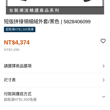
短版拼接領細絨外套/黑色 | 5828406099
超取滿NT$1,500免運
NT$4,374
NT$7,290
請選擇商品選項
尺寸表
付款與運送方式
超取滿NT$1,500免運
付款方式