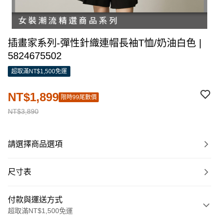
插畫家系列-彈性針織連帽長袖T恤/奶油白色 |
5824675502
超取滿NT$1,500免運
NT$1,899
限時99尾數價
NT$3,890
請選擇商品選項
尺寸表
付款與運送方式
超取滿NT$1,500免運