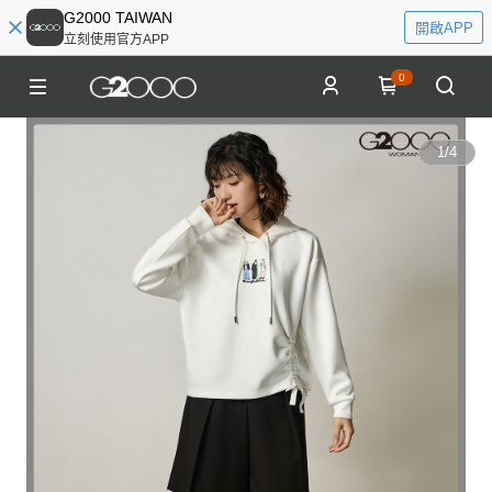
G2000 TAIWAN
開啟APP
立刻使用官方APP
0
1
/
4