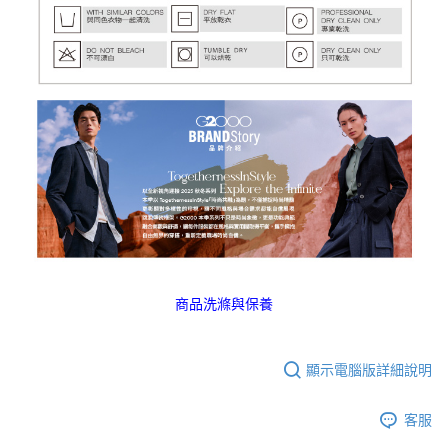
商品洗滌與保養
顯示電腦版詳細說明
客服