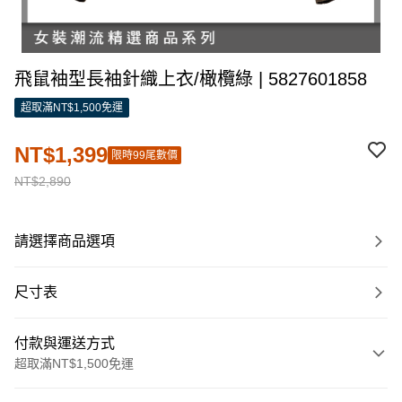
飛鼠袖型長袖針織上衣/橄欖綠 | 5827601858
超取滿NT$1,500免運
NT$1,399
限時99尾數價
NT$2,890
請選擇商品選項
尺寸表
付款與運送方式
超取滿NT$1,500免運
付款方式