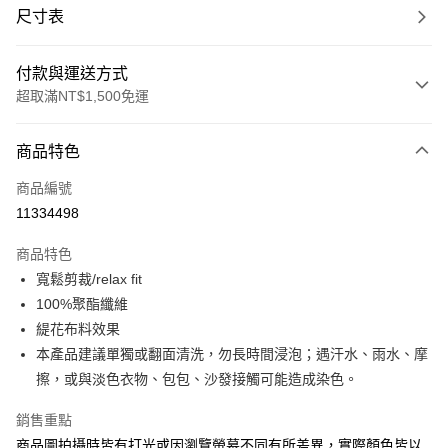
尺寸表
付款與運送方式
超取滿NT$1,500免運
付款方式
商品特色
信用卡一次付款
商品編號
信用卡分期付款
11334498
3 期 0 利率 每期
NT$2,338
21家銀行
商品特色
合作金庫商業銀行
第一商業銀行
LINE Pay
寬鬆剪裁/relax fit
華南商業銀行
彰化商業銀行
100%聚酯纖維
Apple Pay
上海商業儲蓄銀行
台北富邦商業銀行
國泰世華商業銀行
兆豐國際商業銀行
緹花布料效果
街口支付
臺灣中小企業銀行
台中商業銀行
本產品建議單獨或翻面清洗，勿長時間浸泡；遇汗水、雨水、摩
匯豐（台灣）商業銀行
華泰商業銀行
擦，或與淡色衣物、包包、沙發接觸可能造成染色。
悠遊付
聯邦商業銀行
遠東國際商業銀行
元大商業銀行
永豐商業銀行
Google Pay
銷售重點
玉山商業銀行
星展（台灣）商業銀行
商品圖拍攝時皆有打光或因瀏覽螢幕不同有所差異，實際顏色皆以