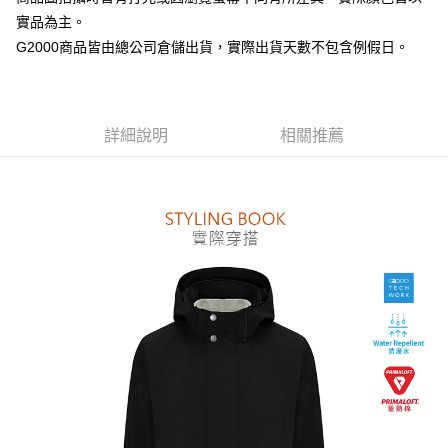
台新國際商業銀行
中國信託商業銀行
全盈+PAY
實品為主。
台灣樂天信用卡公司
AFTEE先享後付
G2000商品皆由總公司倉儲出貨，實際出貨天數不包含例假日。
相關說明
【關於「AFTEE先享後付」】
ATM付款
AFTEE先享後付是「在收到商品之後才付款」的支付方式。 讓您購物簡單
便利好安心！
詳細說明
相關推薦
１．簡單：不需註冊會員、不需綁卡、不需儲值。
運送方式
２．便利：只要手機號碼，簡訊認證，即可結帳。
３．安心：先確認商品／服務後，再付款。
付款後全家取貨
每筆NT$80，滿NT$1,500(含以上)免運費
【「AFTEE先享後付」結帳流程】
１．於結帳方式選擇「AFTEE先享後付」後，將跳轉至「AFTEE先享後付」
付款後萊爾富取貨
結帳頁面，進行簡訊認證並確認金額後，即可完成結帳。
２．訂單成立數日內，您將收到繳費通知簡訊。
每筆NT$80，滿NT$1,500(含以上)免運費
３．收到繳費通知簡訊後14天內，點擊此簡訊中的連結，可透過四大超商／
ATM／網路銀行／等多元方式進行付款，方視為交易完成。
付款後7-11取貨
※ 請注意：結帳手續完成當下不需立刻繳費，但若您需要取消訂單，請聯絡
每筆NT$80，滿NT$1,500(含以上)免運費
購買商品的店家。未經商家同意取消之訂單仍視為有效，需透過AFTEE先享
後付繳納相關費用。
宅配
※ 交易是否成功請以「AFTEE先享後付 」之結帳頁面顯示為準，若有關於
是否繳費成功／繳費後需取消欲退款等相關疑問，請聯繫「AFTEE先享後付
每筆NT$120，滿NT$1,500(含以上)免運費
客戶支援中心」
https://netprotections.freshdesk.com/support/home