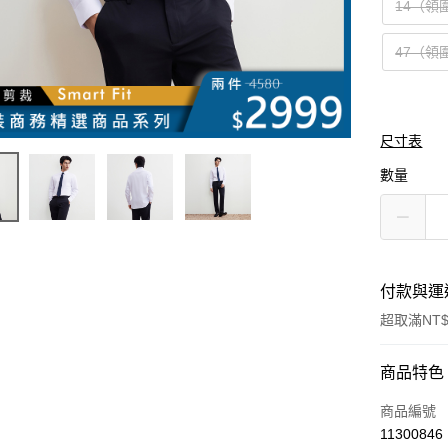
14（領
47（領
尺寸表
數量
付款與運
超取滿NT$
付款方式
商品特色
信用卡一
商品編號
11300846
信用卡分