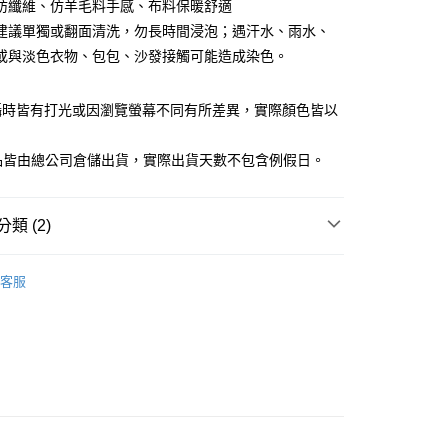
庫商業銀行
第一商業銀行
紡纖維、仿羊毛料手感、布料保暖舒適
業銀行
彰化商業銀行
建議單獨或翻面清洗，勿長時間浸泡；遇汗水、雨水、
業儲蓄銀行
台北富邦商業銀行
或與淡色衣物、包包、沙發接觸可能造成染色。
華商業銀行
兆豐國際商業銀行
小企業銀行
台中商業銀行
台灣）商業銀行
華泰商業銀行
攝時皆有打光或因瀏覽螢幕不同有所差異，實際顏色皆以
業銀行
遠東國際商業銀行
。
業銀行
永豐商業銀行
y
商品皆由總公司倉儲出貨，實際出貨天數不包含例假日。
業銀行
星展（台灣）商業銀行
際商業銀行
中國信託商業銀行
天信用卡公司
類 (2)
享後付
女裝
休閒外套
FTEE先享後付」】
客服
先享後付是「在收到商品之後才付款」的支付方式。 讓您購物簡單
女裝
❚ 休閒系列
心！
：不需註冊會員、不需綁卡、不需儲值。
：只要手機號碼，簡訊認證，即可結帳。
：先確認商品／服務後，再付款。
家取貨
EE先享後付」結帳流程】
0，滿NT$1,500(含以上)免運費
方式選擇「AFTEE先享後付」後，將跳轉至「AFTEE先享後
頁面，進行簡訊認證並確認金額後，即可完成結帳。