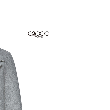
爾富取貨
成立數日內，您將收到繳費通知簡訊。
費通知簡訊後14天內，點擊此簡訊中的連結，可透過四大超商
0，滿NT$1,500(含以上)免運費
網路銀行／等多元方式進行付款，方視為交易完成。
：結帳手續完成當下不需立刻繳費，但若您需要取消訂單，請聯
1取貨
的店家。未經商家同意取消之訂單仍視為有效，需透過AFTEE
繳納相關費用。
0，滿NT$1,500(含以上)免運費
否成功請以「AFTEE先享後付 」之結帳頁面顯示為準，若有關於
功／繳費後需取消欲退款等相關疑問，請聯繫「AFTEE先享後
援中心」
https://netprotections.freshdesk.com/support/home
20，滿NT$1,500(含以上)免運費
項】
恩沛科技股份有限公司提供之「AFTEE先享後付」服務完成之
依本服務之必要範圍內提供個人資料，並將交易相關給付款項請
讓予恩沛科技股份有限公司。
個人資料處理事宜，請瀏覽以下網址：
ee.tw/terms/#terms3
年的使用者請事先徵得法定代理人或監護人之同意方可使用
E先享後付」，若未經同意申辦者引起之損失，本公司不負相關責
AFTEE先享後付」時，將依據個別帳號之用戶狀況，依本公司
核予不同之上限額度；若仍有額度不足之情形，本公司將視審查
用戶進行身份認證。
一人註冊多個帳號或使用他人資訊註冊。若發現惡意使用之情
科技股份有限公司將有權停止該用戶之使用額度並採取法律行