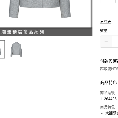
尺寸表
數量
付款與運
超取滿NT$
付款方式
商品特色
信用卡一
商品編號
11264426
信用卡分
商品特色
3 期 
大翻領