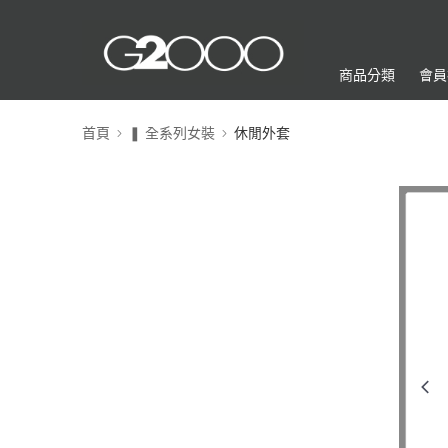
商品分類
會員
首頁
❚ 全系列女裝
休閒外套