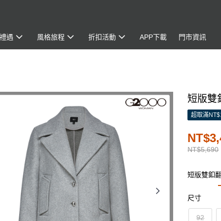
禮遇
風格旅程
折扣活動
APP下載
門市資訊
短版雙釦
超取滿NT$
NT$3,
NT$5,690
短版雙釦
尺寸
92