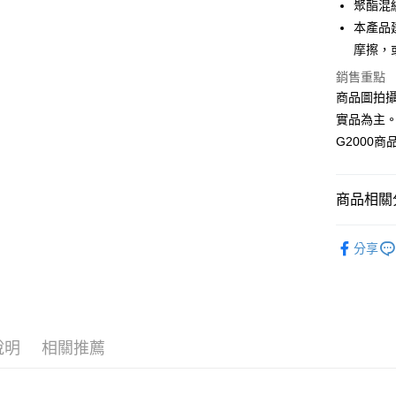
合作金
聚酯混
LINE Pay
華南商
本產品
Apple Pay
上海商
摩擦，
國泰世
街口支付
銷售重點
臺灣中
匯豐（
商品圖拍
悠遊付
聯邦商
實品為主
元大商
Google Pa
G2000
玉山商
台新國
全盈+PAY
台灣樂
商品相關分
AFTEE先
相關說明
❚ 全系列
【關於「A
分享
ATM付款
AFTEE
❚ 全系列
便利好安
１．簡單
２．便利
運送方式
３．安心
付款後全
說明
相關推薦
【「AFT
每筆NT$8
１．於結帳
付」結帳