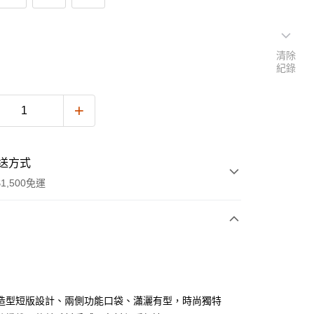
清除
紀錄
送方式
1,500免運
次付款
期付款
0 利率 每期
NT$1,138
21家銀行
造型短版設計、兩側功能口袋、瀟灑有型，時尚獨特