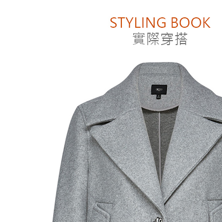
付款後萊
２．訂單
３．收到繳
每筆NT$8
／ATM／
※ 請注意
付款後7-1
絡購買商品
先享後付
每筆NT$8
※ 交易是
是否繳費成
宅配
付客戶支
每筆NT$1
【注意事
１．透過由
交易，需
求債權轉
２．關於
https://aft
３．未成
「AFTE
任。
４．使用「
即時審查
結果請求
５．嚴禁
形，恩沛
動。