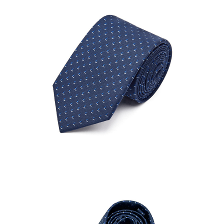
結帳頁面，進行簡訊認證並確認金額後，即可完成結帳。
２．訂單成立數日內，您將收到繳費通知簡訊。
每筆NT$80，滿NT$1,500(含以上)免運費
３．收到繳費通知簡訊後14天內，點擊此簡訊中的連結，可透過四大超商／
ATM／網路銀行／等多元方式進行付款，方視為交易完成。
付款後7-11取貨
※ 請注意：結帳手續完成當下不需立刻繳費，但若您需要取消訂單，請聯絡
每筆NT$80，滿NT$1,500(含以上)免運費
購買商品的店家。未經商家同意取消之訂單仍視為有效，需透過AFTEE先享
後付繳納相關費用。
宅配
※ 交易是否成功請以「AFTEE先享後付 」之結帳頁面顯示為準，若有關於
是否繳費成功／繳費後需取消欲退款等相關疑問，請聯繫「AFTEE先享後付
每筆NT$120，滿NT$1,500(含以上)免運費
客戶支援中心」
https://netprotections.freshdesk.com/support/home
【注意事項】
１．透過由恩沛科技股份有限公司提供之「AFTEE先享後付」服務完成之交
易，需依本服務之必要範圍內提供個人資料，並將交易相關給付款項請求債
權轉讓予恩沛科技股份有限公司。
２．關於個人資料處理事宜，請瀏覽以下網址：
https://aftee.tw/terms/#terms3
３．未成年的使用者請事先徵得法定代理人或監護人之同意方可使用
「AFTEE先享後付」，若未經同意申辦者引起之損失，本公司不負相關責
任。
４．使用「AFTEE先享後付」時，將依據個別帳號之用戶狀況，依本公司即
時審查核予不同之上限額度；若仍有額度不足之情形，本公司將視審查結果
請求用戶進行身份認證。
５．嚴禁一人註冊多個帳號或使用他人資訊註冊。若發現惡意使用之情形，
恩沛科技股份有限公司將有權停止該用戶之使用額度並採取法律行動。