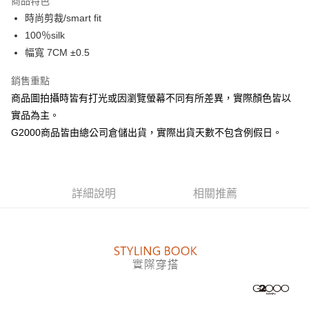
商品特色
合作金庫商業銀行
第一商業銀行
LINE Pay
時尚剪裁/smart fit
華南商業銀行
彰化商業銀行
100％silk
Apple Pay
上海商業儲蓄銀行
台北富邦商業銀行
國泰世華商業銀行
兆豐國際商業銀行
幅寬 7CM ±0.5
街口支付
臺灣中小企業銀行
台中商業銀行
銷售重點
匯豐（台灣）商業銀行
華泰商業銀行
悠遊付
聯邦商業銀行
遠東國際商業銀行
商品圖拍攝時皆有打光或因瀏覽螢幕不同有所差異，實際顏色皆以
元大商業銀行
永豐商業銀行
Google Pay
實品為主。
玉山商業銀行
星展（台灣）商業銀行
G2000商品皆由總公司倉儲出貨，實際出貨天數不包含例假日。
台新國際商業銀行
中國信託商業銀行
全盈+PAY
台灣樂天信用卡公司
AFTEE先享後付
相關說明
詳細說明
相關推薦
【關於「AFTEE先享後付」】
ATM付款
AFTEE先享後付是「在收到商品之後才付款」的支付方式。 讓您購物簡單
便利好安心！
１．簡單：不需註冊會員、不需綁卡、不需儲值。
運送方式
２．便利：只要手機號碼，簡訊認證，即可結帳。
３．安心：先確認商品／服務後，再付款。
付款後全家取貨
每筆NT$80，滿NT$1,500(含以上)免運費
【「AFTEE先享後付」結帳流程】
１．於結帳方式選擇「AFTEE先享後付」後，將跳轉至「AFTEE先享後付」
付款後萊爾富取貨