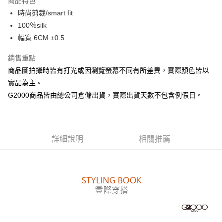
商品特色
合作金庫商業銀行
第一商業銀行
LINE Pay
時尚剪裁/smart fit
華南商業銀行
彰化商業銀行
100％silk
Apple Pay
上海商業儲蓄銀行
台北富邦商業銀行
國泰世華商業銀行
兆豐國際商業銀行
幅寬 6CM ±0.5
街口支付
臺灣中小企業銀行
台中商業銀行
銷售重點
匯豐（台灣）商業銀行
華泰商業銀行
悠遊付
聯邦商業銀行
遠東國際商業銀行
商品圖拍攝時皆有打光或因瀏覽螢幕不同有所差異，實際顏色皆以
元大商業銀行
永豐商業銀行
Google Pay
實品為主。
玉山商業銀行
星展（台灣）商業銀行
G2000商品皆由總公司倉儲出貨，實際出貨天數不包含例假日。
台新國際商業銀行
中國信託商業銀行
全盈+PAY
台灣樂天信用卡公司
AFTEE先享後付
相關說明
詳細說明
相關推薦
【關於「AFTEE先享後付」】
ATM付款
AFTEE先享後付是「在收到商品之後才付款」的支付方式。 讓您購物簡單
便利好安心！
１．簡單：不需註冊會員、不需綁卡、不需儲值。
運送方式
２．便利：只要手機號碼，簡訊認證，即可結帳。
３．安心：先確認商品／服務後，再付款。
付款後全家取貨
每筆NT$80，滿NT$1,500(含以上)免運費
【「AFTEE先享後付」結帳流程】
１．於結帳方式選擇「AFTEE先享後付」後，將跳轉至「AFTEE先享後付」
付款後萊爾富取貨