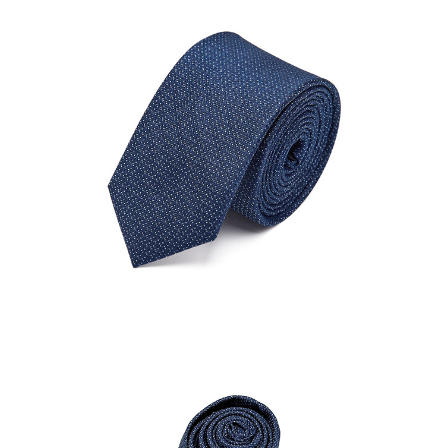
結帳頁面，進行簡訊認證並確認金額後，即可完成結帳。
２．訂單成立數日內，您將收到繳費通知簡訊。
每筆NT$80，滿NT$1,500(含以上)免運費
３．收到繳費通知簡訊後14天內，點擊此簡訊中的連結，可透過四大超商／
ATM／網路銀行／等多元方式進行付款，方視為交易完成。
付款後7-11取貨
※ 請注意：結帳手續完成當下不需立刻繳費，但若您需要取消訂單，請聯絡
每筆NT$80，滿NT$1,500(含以上)免運費
購買商品的店家。未經商家同意取消之訂單仍視為有效，需透過AFTEE先享
後付繳納相關費用。
宅配
※ 交易是否成功請以「AFTEE先享後付 」之結帳頁面顯示為準，若有關於
是否繳費成功／繳費後需取消欲退款等相關疑問，請聯繫「AFTEE先享後付
每筆NT$120，滿NT$1,500(含以上)免運費
客戶支援中心」
https://netprotections.freshdesk.com/support/home
【注意事項】
１．透過由恩沛科技股份有限公司提供之「AFTEE先享後付」服務完成之交
易，需依本服務之必要範圍內提供個人資料，並將交易相關給付款項請求債
權轉讓予恩沛科技股份有限公司。
２．關於個人資料處理事宜，請瀏覽以下網址：
https://aftee.tw/terms/#terms3
３．未成年的使用者請事先徵得法定代理人或監護人之同意方可使用
「AFTEE先享後付」，若未經同意申辦者引起之損失，本公司不負相關責
任。
４．使用「AFTEE先享後付」時，將依據個別帳號之用戶狀況，依本公司即
時審查核予不同之上限額度；若仍有額度不足之情形，本公司將視審查結果
請求用戶進行身份認證。
５．嚴禁一人註冊多個帳號或使用他人資訊註冊。若發現惡意使用之情形，
恩沛科技股份有限公司將有權停止該用戶之使用額度並採取法律行動。