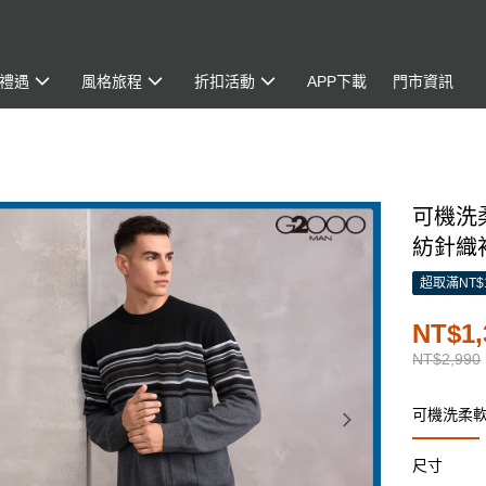
禮遇
風格旅程
折扣活動
APP下載
門市資訊
可機洗
紡針織衫/
超取滿NT$
NT$1,
NT$2,990
可機洗柔
尺寸