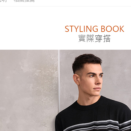
付」結帳
付款後萊
２．訂單
３．收到繳
每筆NT$8
／ATM／
※ 請注意
付款後7-1
絡購買商品
先享後付
每筆NT$8
※ 交易是
是否繳費成
宅配
付客戶支
每筆NT$1
【注意事
１．透過由
交易，需
求債權轉
２．關於
https://aft
３．未成
「AFTE
任。
４．使用「
即時審查
結果請求
５．嚴禁
形，恩沛