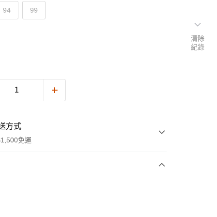
94
99
清除
紀錄
送方式
1,500免運
次付款
期付款
0 利率 每期
NT$498
21家銀行