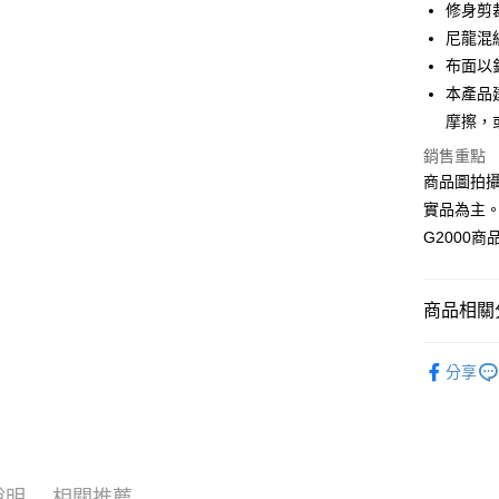
修身剪裁/s
合作金
尼龍混
LINE Pay
華南商
布面以
Apple Pay
上海商
本產品
國泰世
摩擦，
街口支付
臺灣中
匯豐（
銷售重點
悠遊付
聯邦商
商品圖拍
元大商
Google Pa
實品為主
玉山商
G2000
台新國
全盈+PAY
台灣樂
AFTEE先
商品相關分
相關說明
【關於「A
ATM付款
❚ 全系列
AFTEE
分享
便利好安
❚ 全系列
１．簡單
２．便利
運送方式
❚ 精選促
３．安心
❚ 精選回
付款後全
【「AFT
說明
相關推薦
每筆NT$8
１．於結帳