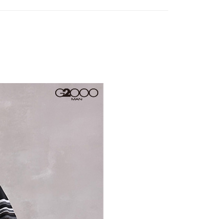
頁面，進行簡訊認證並確認金額後，即可完成結帳。
爾富取貨
成立數日內，您將收到繳費通知簡訊。
費通知簡訊後14天內，點擊此簡訊中的連結，可透過四大超商
0，滿NT$1,500(含以上)免運費
網路銀行／等多元方式進行付款，方視為交易完成。
：結帳手續完成當下不需立刻繳費，但若您需要取消訂單，請聯
1取貨
的店家。未經商家同意取消之訂單仍視為有效，需透過AFTEE
繳納相關費用。
0，滿NT$1,500(含以上)免運費
否成功請以「AFTEE先享後付 」之結帳頁面顯示為準，若有關於
功／繳費後需取消欲退款等相關疑問，請聯繫「AFTEE先享後
援中心」
https://netprotections.freshdesk.com/support/home
20，滿NT$1,500(含以上)免運費
項】
恩沛科技股份有限公司提供之「AFTEE先享後付」服務完成之
依本服務之必要範圍內提供個人資料，並將交易相關給付款項請
讓予恩沛科技股份有限公司。
個人資料處理事宜，請瀏覽以下網址：
ee.tw/terms/#terms3
年的使用者請事先徵得法定代理人或監護人之同意方可使用
E先享後付」，若未經同意申辦者引起之損失，本公司不負相關責
AFTEE先享後付」時，將依據個別帳號之用戶狀況，依本公司
核予不同之上限額度；若仍有額度不足之情形，本公司將視審查
用戶進行身份認證。
一人註冊多個帳號或使用他人資訊註冊。若發現惡意使用之情
科技股份有限公司將有權停止該用戶之使用額度並採取法律行