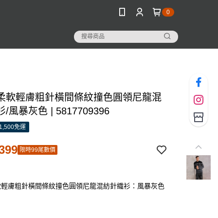
0
柔軟輕膚粗針橫間條紋撞色圓領尼龍混
風暴灰色 | 5817709396
1,500免運
399
限時99尾數價
軟輕膚粗針橫間條紋撞色圓領尼龍混紡針織衫：風暴灰色