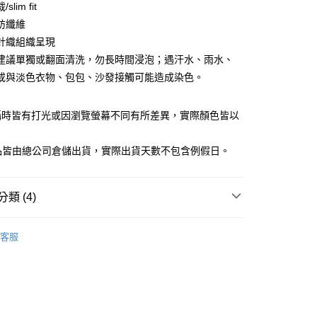
lim fit
庫商業銀行
第一商業銀行
紡纖維
業銀行
彰化商業銀行
針織組織呈現
業儲蓄銀行
台北富邦商業銀行
建議單獨或翻面清洗，勿長時間浸泡；遇汗水、雨水、
華商業銀行
兆豐國際商業銀行
或與淡色衣物、包包、沙發接觸可能造成染色。
小企業銀行
台中商業銀行
台灣）商業銀行
華泰商業銀行
業銀行
遠東國際商業銀行
攝時皆有打光或因瀏覽螢幕不同有所差異，實際顏色皆以
業銀行
永豐商業銀行
y
。
業銀行
星展（台灣）商業銀行
商品皆由總公司倉儲出貨，實際出貨天數不包含例假日。
際商業銀行
中國信託商業銀行
天信用卡公司
享後付
類 (4)
FTEE先享後付」】
男裝
針織衫
先享後付是「在收到商品之後才付款」的支付方式。 讓您購物簡單
客服
心！
男裝
❚ 休閒系列
：不需註冊會員、不需綁卡、不需儲值。
：只要手機號碼，簡訊認證，即可結帳。
銷專區
：先確認商品／服務後，再付款。
饋｜限時99尾數價
家取貨
EE先享後付」結帳流程】
0，滿NT$1,500(含以上)免運費
方式選擇「AFTEE先享後付」後，將跳轉至「AFTEE先享後