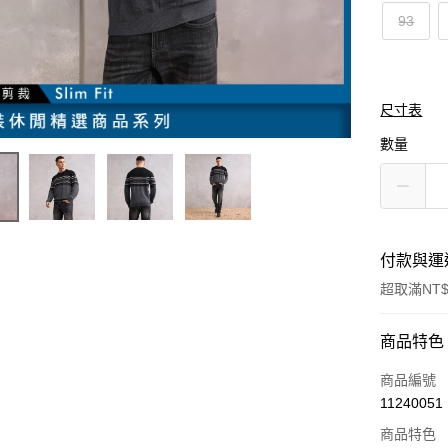
93
尺寸表
數量
付款與運
超取滿NT$
付款方式
商品特色
信用卡一
商品編號
11240051
信用卡分
商品特色
3 期 