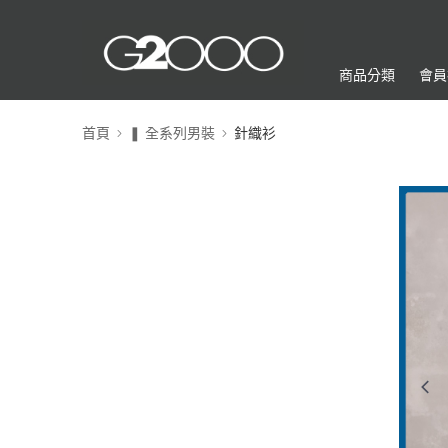
商品分類
會員
首頁
❚ 全系列男裝
針織衫