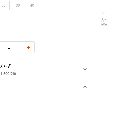
36
38
40
清除
紀錄
送方式
1,500免運
次付款
期付款
0 利率 每期
NT$938
21家銀行