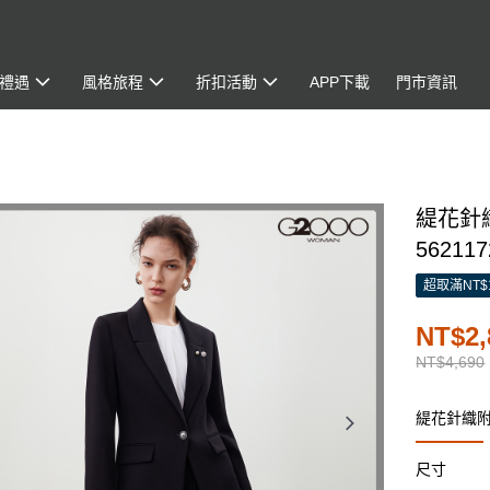
禮遇
風格旅程
折扣活動
APP下載
門市資訊
緹花針
562117
超取滿NT$
NT$2,
NT$4,690
緹花針織
尺寸