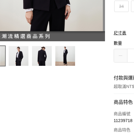
34
尺寸表
數量
付款與運
超取滿NT$
付款方式
商品特色
信用卡一
商品編號
11239718
信用卡分
商品特色
3 期 