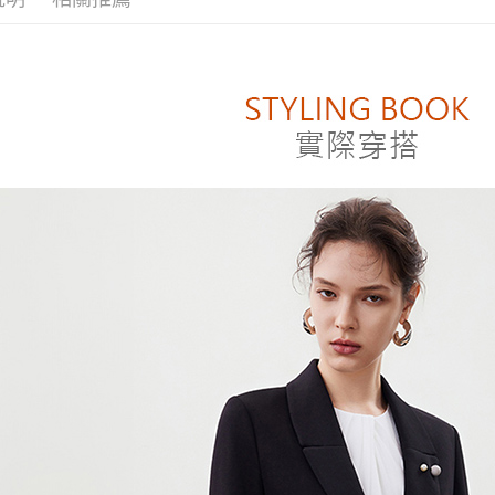
付」結帳
付款後萊
２．訂單
３．收到繳
每筆NT$8
／ATM／
※ 請注意
付款後7-1
絡購買商品
先享後付
每筆NT$8
※ 交易是
是否繳費成
宅配
付客戶支
每筆NT$1
【注意事
１．透過由
交易，需
求債權轉
２．關於
https://aft
３．未成
「AFTE
任。
４．使用「
即時審查
結果請求
５．嚴禁
形，恩沛