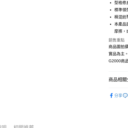
型格修身剪
合作金
標準領
LINE Pay
華南商
棉混紡
Apple Pay
上海商
本產品
國泰世
摩擦，
街口支付
臺灣中
匯豐（
銷售重點
悠遊付
聯邦商
商品圖拍
元大商
Google Pa
實品為主
玉山商
G2000
台新國
全盈+PAY
台灣樂
AFTEE先
商品相關分
相關說明
【關於「A
ATM付款
❚ 全系列
AFTEE
分享
便利好安
❚ 全系列
１．簡單
２．便利
運送方式
❚ 男女休
３．安心
付款後全
【「AFT
說明
相關推薦
每筆NT$8
１．於結帳