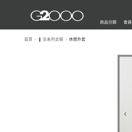
商品分類
會員
首頁
❚ 全系列女裝
休閒外套