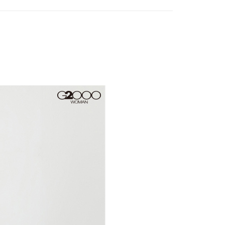
頁面，進行簡訊認證並確認金額後，即可完成結帳。
爾富取貨
成立數日內，您將收到繳費通知簡訊。
費通知簡訊後14天內，點擊此簡訊中的連結，可透過四大超商
0，滿NT$1,500(含以上)免運費
網路銀行／等多元方式進行付款，方視為交易完成。
：結帳手續完成當下不需立刻繳費，但若您需要取消訂單，請聯
1取貨
的店家。未經商家同意取消之訂單仍視為有效，需透過AFTEE
繳納相關費用。
0，滿NT$1,500(含以上)免運費
否成功請以「AFTEE先享後付 」之結帳頁面顯示為準，若有關於
功／繳費後需取消欲退款等相關疑問，請聯繫「AFTEE先享後
援中心」
https://netprotections.freshdesk.com/support/home
20，滿NT$1,500(含以上)免運費
項】
恩沛科技股份有限公司提供之「AFTEE先享後付」服務完成之
依本服務之必要範圍內提供個人資料，並將交易相關給付款項請
讓予恩沛科技股份有限公司。
個人資料處理事宜，請瀏覽以下網址：
ee.tw/terms/#terms3
年的使用者請事先徵得法定代理人或監護人之同意方可使用
E先享後付」，若未經同意申辦者引起之損失，本公司不負相關責
AFTEE先享後付」時，將依據個別帳號之用戶狀況，依本公司
核予不同之上限額度；若仍有額度不足之情形，本公司將視審查
用戶進行身份認證。
一人註冊多個帳號或使用他人資訊註冊。若發現惡意使用之情
科技股份有限公司將有權停止該用戶之使用額度並採取法律行