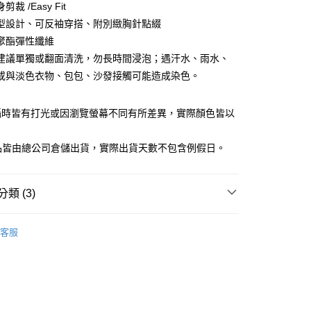
裁 /Easy Fit
庫商業銀行
第一商業銀行
型設計、可反袖穿搭、附別緻胸針點綴
業銀行
彰化商業銀行
聚酯彈性纖維
業儲蓄銀行
台北富邦商業銀行
建議單獨或翻面清洗，勿長時間浸泡；遇汗水、雨水、
華商業銀行
兆豐國際商業銀行
或與淡色衣物、包包、沙發接觸可能造成染色。
小企業銀行
台中商業銀行
台灣）商業銀行
華泰商業銀行
業銀行
遠東國際商業銀行
攝時皆有打光或因瀏覽螢幕不同有所差異，實際顏色皆以
業銀行
永豐商業銀行
y
。
業銀行
星展（台灣）商業銀行
商品皆由總公司倉儲出貨，實際出貨天數不包含例假日。
際商業銀行
中國信託商業銀行
天信用卡公司
享後付
類 (3)
FTEE先享後付」】
女裝
休閒外套
先享後付是「在收到商品之後才付款」的支付方式。 讓您購物簡單
客服
心！
女裝
❚ 休閒系列
：不需註冊會員、不需綁卡、不需儲值。
：只要手機號碼，簡訊認證，即可結帳。
閒外套
：先確認商品／服務後，再付款。
家取貨
EE先享後付」結帳流程】
0，滿NT$1,500(含以上)免運費
方式選擇「AFTEE先享後付」後，將跳轉至「AFTEE先享後