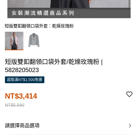
短版雙釦翻領口袋外套：乾燥玫瑰粉
短版雙釦翻領口袋外套/乾燥玫瑰粉 |
5828205023
超取滿NT$1,500免運
NT$3,414
NT$5,690
請選擇商品選項