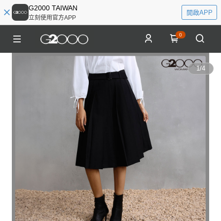
G2000 TAIWAN
開啟APP
立刻使用官方APP
0
1
/
4