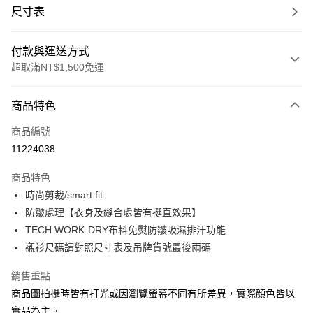
尺寸表
付款與運送方式
超取滿NT$1,500免運
付款方式
商品特色
信用卡一次付款
商品編號
信用卡分期付款
11224038
3 期 0 利率 每期
NT$744
21家銀行
商品特色
合作金庫商業銀行
第一商業銀行
LINE Pay
時尚剪裁/smart fit
華南商業銀行
彰化商業銀行
防皺處理【衣身及縫合處皆有挺直效果】
Apple Pay
上海商業儲蓄銀行
台北富邦商業銀行
國泰世華商業銀行
兆豐國際商業銀行
TECH WORK-DRY布料免熨防皺吸濕排汗功能
街口支付
臺灣中小企業銀行
台中商業銀行
襯衫尺碼請對照尺寸表及吊牌貨號最後兩碼
匯豐（台灣）商業銀行
華泰商業銀行
悠遊付
聯邦商業銀行
遠東國際商業銀行
銷售重點
元大商業銀行
永豐商業銀行
Google Pay
商品圖拍攝時皆有打光或因瀏覽螢幕不同有所差異，實際顏色皆以
玉山商業銀行
星展（台灣）商業銀行
實品為主。