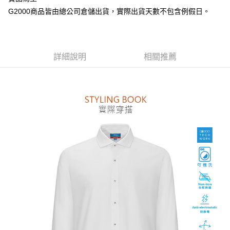
台新國際商業銀行
中國信託商業銀行
全盈+PAY
G2000商品皆由總公司倉儲出貨，實際出貨天數不包含例假日。
台灣樂天信用卡公司
AFTEE先享後付
相關說明
【關於「AFTEE先享後付」】
ATM付款
AFTEE先享後付是「在收到商品之後才付款」的支付方式。 讓您購物簡單
詳細說明
相關推薦
便利好安心！
１．簡單：不需註冊會員、不需綁卡、不需儲值。
運送方式
２．便利：只要手機號碼，簡訊認證，即可結帳。
３．安心：先確認商品／服務後，再付款。
付款後全家取貨
每筆NT$80，滿NT$1,500(含以上)免運費
【「AFTEE先享後付」結帳流程】
１．於結帳方式選擇「AFTEE先享後付」後，將跳轉至「AFTEE先享後付」
付款後萊爾富取貨
結帳頁面，進行簡訊認證並確認金額後，即可完成結帳。
２．訂單成立數日內，您將收到繳費通知簡訊。
每筆NT$80，滿NT$1,500(含以上)免運費
３．收到繳費通知簡訊後14天內，點擊此簡訊中的連結，可透過四大超商／
ATM／網路銀行／等多元方式進行付款，方視為交易完成。
付款後7-11取貨
※ 請注意：結帳手續完成當下不需立刻繳費，但若您需要取消訂單，請聯絡
每筆NT$80，滿NT$1,500(含以上)免運費
購買商品的店家。未經商家同意取消之訂單仍視為有效，需透過AFTEE先享
後付繳納相關費用。
宅配
※ 交易是否成功請以「AFTEE先享後付 」之結帳頁面顯示為準，若有關於
是否繳費成功／繳費後需取消欲退款等相關疑問，請聯繫「AFTEE先享後付
每筆NT$120，滿NT$1,500(含以上)免運費
客戶支援中心」
https://netprotections.freshdesk.com/support/home