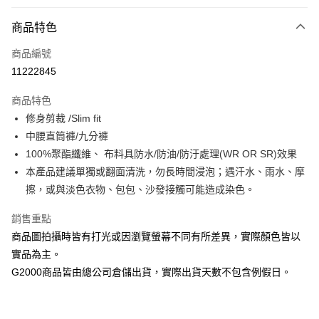
付款方式
商品特色
信用卡一次付款
商品編號
信用卡分期付款
11222845
3 期 0 利率 每期
NT$664
21家銀行
商品特色
合作金庫商業銀行
第一商業銀行
LINE Pay
修身剪裁 /Slim fit
華南商業銀行
彰化商業銀行
中腰直筒褲/九分褲
Apple Pay
上海商業儲蓄銀行
台北富邦商業銀行
國泰世華商業銀行
兆豐國際商業銀行
100%聚酯纖維、 布料具防水/防油/防汙處理(WR OR SR)效果
街口支付
臺灣中小企業銀行
台中商業銀行
本產品建議單獨或翻面清洗，勿長時間浸泡；遇汗水、雨水、摩
匯豐（台灣）商業銀行
華泰商業銀行
擦，或與淡色衣物、包包、沙發接觸可能造成染色。
悠遊付
聯邦商業銀行
遠東國際商業銀行
元大商業銀行
永豐商業銀行
Google Pay
銷售重點
玉山商業銀行
星展（台灣）商業銀行
商品圖拍攝時皆有打光或因瀏覽螢幕不同有所差異，實際顏色皆以
台新國際商業銀行
中國信託商業銀行
全盈+PAY
實品為主。
台灣樂天信用卡公司
AFTEE先享後付
G2000商品皆由總公司倉儲出貨，實際出貨天數不包含例假日。
相關說明
【關於「AFTEE先享後付」】
ATM付款
AFTEE先享後付是「在收到商品之後才付款」的支付方式。 讓您購物簡單