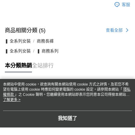
客服
商品相關分類 (5)
查看全部
❚ 全系列女裝
商務長褲
❚ 全系列女裝
❚ 商務系列
本分類熱銷
全站排行
本網站中使用 cookie，欲查詢有關本網站使用 cookie 方式之詳情，及若您不希
熱門標籤
望在電腦上使用 cookie 時應如何變更電腦的 cookie 設定，請參閱本網站「
隱私
權條款
」之 Cookie 聲明。您繼續使用本網站即表示您同意本公司得按本網站使
用條款之 Cookie 聲明使用 cookie。
了解更多 >
我知道了