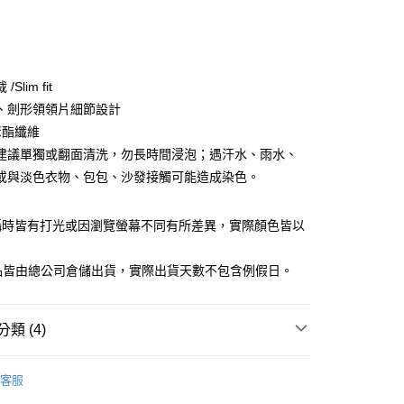
次付款
期付款
0 利率 每期
NT$1,233
21家銀行
Slim fit
庫商業銀行
第一商業銀行
、劍形領領片細節設計
業銀行
彰化商業銀行
聚酯纖維
業儲蓄銀行
台北富邦商業銀行
建議單獨或翻面清洗，勿長時間浸泡；遇汗水、雨水、
華商業銀行
兆豐國際商業銀行
或與淡色衣物、包包、沙發接觸可能造成染色。
小企業銀行
台中商業銀行
台灣）商業銀行
華泰商業銀行
業銀行
遠東國際商業銀行
攝時皆有打光或因瀏覽螢幕不同有所差異，實際顏色皆以
業銀行
永豐商業銀行
y
。
業銀行
星展（台灣）商業銀行
商品皆由總公司倉儲出貨，實際出貨天數不包含例假日。
際商業銀行
中國信託商業銀行
天信用卡公司
享後付
類 (4)
FTEE先享後付」】
女裝
商務套裝
先享後付是「在收到商品之後才付款」的支付方式。 讓您購物簡單
客服
心！
女裝
❚ 商務系列
：不需註冊會員、不需綁卡、不需儲值。