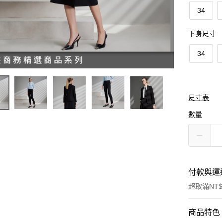
34
下身尺寸
34
尺寸表
數量
付款與運
超取滿NT$
付款方式
商品特色