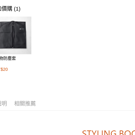
２．便利
運送方式
❚ 男女套
價購 (1)
３．安心
❚TECH 
付款後全
【「AFT
WORK 女
每筆NT$8
１．於結帳
付」結帳
付款後萊
２．訂單
３．收到繳
每筆NT$8
／ATM／
※ 請注意
付款後7-1
絡購買商品
物防塵套
先享後付
每筆NT$8
※ 交易是
T$20
是否繳費成
宅配
付客戶支
每筆NT$1
【注意事
１．透過由
交易，需
說明
相關推薦
求債權轉
２．關於
https://aft
３．未成
「AFTE
任。