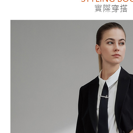
４．使用「
即時審查
結果請求
５．嚴禁
形，恩沛
動。