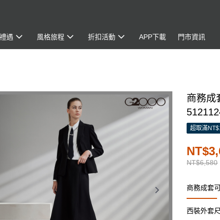
禮遇
風格旅程
折扣活動
APP下載
門市資訊
商務成套
512112
超取滿NT$
NT$3,
NT$6,580
商務成套
西裝外套