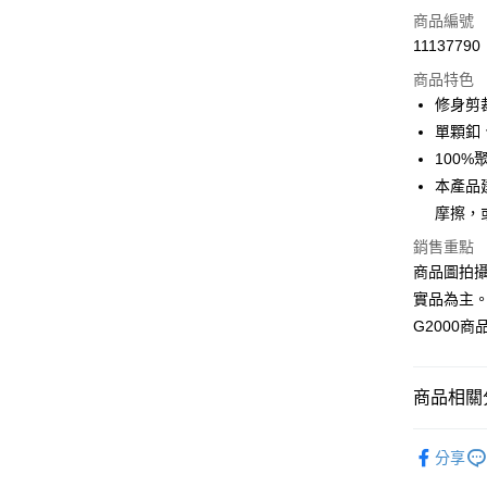
信用卡一
商品編號
11137790
信用卡分
商品特色
3 期 
修身剪裁 /
合作金
單顆釦
LINE Pay
華南商
100%
Apple Pay
上海商
本產品
國泰世
摩擦，
街口支付
臺灣中
匯豐（
銷售重點
悠遊付
聯邦商
商品圖拍
元大商
Google Pa
實品為主
玉山商
G2000
台新國
全盈+PAY
台灣樂
AFTEE先
商品相關分
相關說明
【關於「A
ATM付款
❚ 全系列
AFTEE
分享
便利好安
❚ 全系列
１．簡單