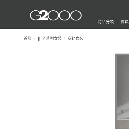
商品分類
會員
首頁
❚ 全系列女裝
商務套裝