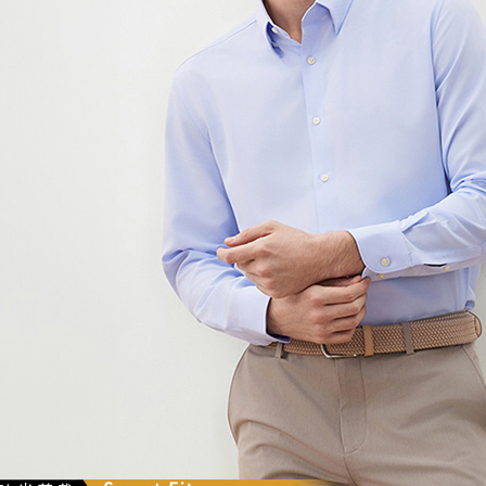
任。
４．使用「
即時審查
結果請求
５．嚴禁
形，恩沛
動。