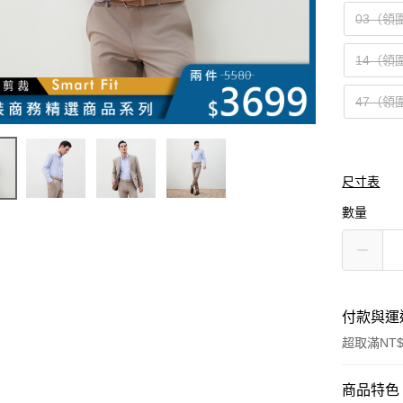
03（領
14（領
47（領
尺寸表
數量
付款與運
超取滿NT$
付款方式
商品特色