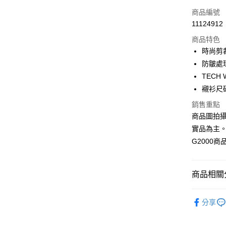
信用卡一
商品編號
11124912
信用卡分
商品特色
3 期 
時尚剪裁/
合作金
防皺處
LINE Pay
華南商
TECH
Apple Pay
上海商
襯衫尺
國泰世
街口支付
銷售重點
臺灣中
匯豐（
商品圖拍
悠遊付
聯邦商
實品為主
元大商
Google Pa
G2000
玉山商
台新國
全盈+PAY
台灣樂
商品相關分
AFTEE先
相關說明
❚ 全系列
【關於「A
分享
ATM付款
AFTEE
❚ 全系列
便利好安
１．簡單