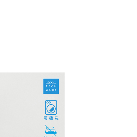
WORK 科技功能布料 | 男裝．MAN系列
TECH WORK
：只要手機號碼，簡訊認證，即可結帳。
燙防皺.速乾.吸濕排汗.防靜電
：先確認商品／服務後，再付款。
WORK 科技功能布料 | 男裝．MAN系列
TECH WORK
家取貨
EE先享後付」結帳流程】
洗
0，滿NT$1,500(含以上)免運費
方式選擇「AFTEE先享後付」後，將跳轉至「AFTEE先享後
頁面，進行簡訊認證並確認金額後，即可完成結帳。
WORK 科技功能布料 | 男裝．MAN系列
TECH WORK
爾富取貨
成立數日內，您將收到繳費通知簡訊。
電
費通知簡訊後14天內，點擊此簡訊中的連結，可透過四大超商
0，滿NT$1,500(含以上)免運費
網路銀行／等多元方式進行付款，方視為交易完成。
務組合
：結帳手續完成當下不需立刻繳費，但若您需要取消訂單，請聯
1取貨
的店家。未經商家同意取消之訂單仍視為有效，需透過AFTEE
繳納相關費用。
0，滿NT$1,500(含以上)免運費
否成功請以「AFTEE先享後付 」之結帳頁面顯示為準，若有關於
功／繳費後需取消欲退款等相關疑問，請聯繫「AFTEE先享後
援中心」
https://netprotections.freshdesk.com/support/home
20，滿NT$1,500(含以上)免運費
項】
恩沛科技股份有限公司提供之「AFTEE先享後付」服務完成之
依本服務之必要範圍內提供個人資料，並將交易相關給付款項請
讓予恩沛科技股份有限公司。
個人資料處理事宜，請瀏覽以下網址：
ee.tw/terms/#terms3
年的使用者請事先徵得法定代理人或監護人之同意方可使用
E先享後付」，若未經同意申辦者引起之損失，本公司不負相關責