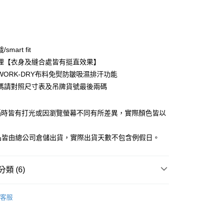
次付款
期付款
0 利率 每期
NT$744
21家銀行
smart fit
庫商業銀行
第一商業銀行
理【衣身及縫合處皆有挺直效果】
業銀行
彰化商業銀行
 WORK-DRY布料免熨防皺吸濕排汗功能
業儲蓄銀行
台北富邦商業銀行
碼請對照尺寸表及吊牌貨號最後兩碼
華商業銀行
兆豐國際商業銀行
小企業銀行
台中商業銀行
台灣）商業銀行
華泰商業銀行
攝時皆有打光或因瀏覽螢幕不同有所差異，實際顏色皆以
業銀行
遠東國際商業銀行
。
業銀行
永豐商業銀行
y
商品皆由總公司倉儲出貨，實際出貨天數不包含例假日。
業銀行
星展（台灣）商業銀行
際商業銀行
中國信託商業銀行
天信用卡公司
類 (6)
享後付
男裝
商務長袖襯衫
FTEE先享後付」】
客服
先享後付是「在收到商品之後才付款」的支付方式。 讓您購物簡單
男裝
❚ 商務系列
心！
：不需註冊會員、不需綁卡、不需儲值。