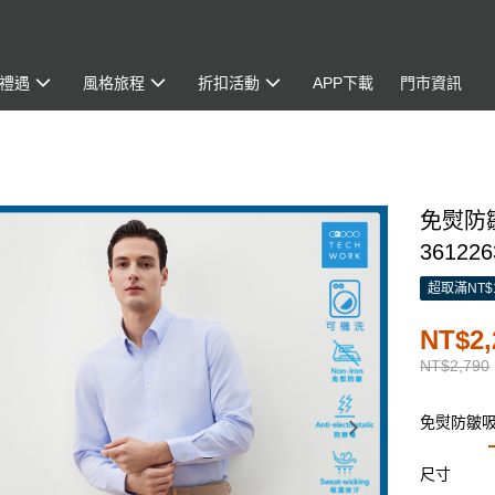
禮遇
風格旅程
折扣活動
APP下載
門市資訊
免熨防
361226
超取滿NT$
NT$2,
NT$2,790
免熨防皺
尺寸