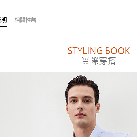
❚TECH 
２．便利
男裝| 免
運送方式
３．安心
❚TECH 
付款後全
說明
相關推薦
【「AFT
男裝| 可機
每筆NT$8
１．於結帳
付」結帳
❚TECH 
付款後萊
２．訂單
男裝| 防靜
３．收到繳
每筆NT$8
／ATM／
❚ 男女商
※ 請注意
付款後7-1
絡購買商品
先享後付
每筆NT$8
※ 交易是
是否繳費成
宅配
付客戶支
每筆NT$1
【注意事
１．透過由
交易，需
求債權轉
２．關於
https://aft
３．未成
「AFTE