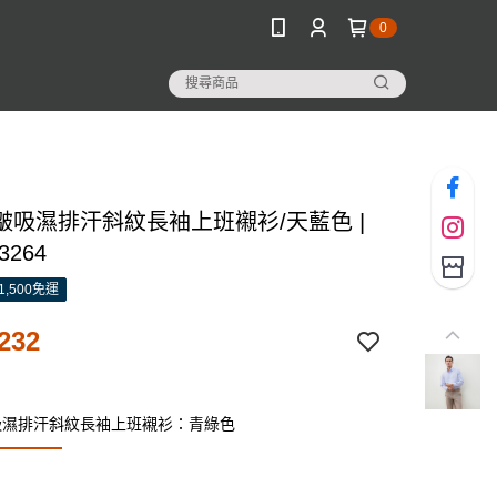
0
皺吸濕排汗斜紋長袖上班襯衫/天藍色 |
3264
1,500免運
232
吸濕排汗斜紋長袖上班襯衫：青綠色