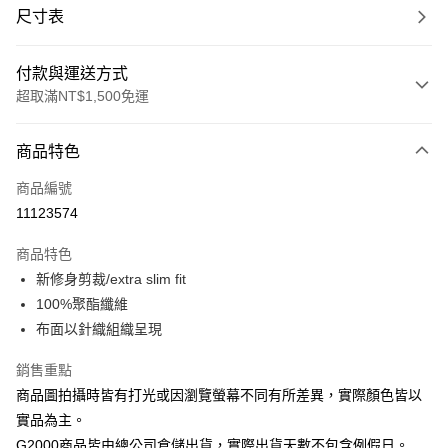
尺寸表
付款與運送方式
超取滿NT$1,500免運
付款方式
商品特色
信用卡一次付款
商品編號
信用卡分期付款
11123574
3 期 0 利率 每期
NT$744
21家銀行
商品特色
合作金庫商業銀行
第一商業銀行
LINE Pay
新修身剪裁/extra slim fit
華南商業銀行
彰化商業銀行
100%聚酯纖維
Apple Pay
上海商業儲蓄銀行
台北富邦商業銀行
國泰世華商業銀行
兆豐國際商業銀行
布面以針織組織呈現
街口支付
臺灣中小企業銀行
台中商業銀行
銷售重點
匯豐（台灣）商業銀行
華泰商業銀行
悠遊付
聯邦商業銀行
遠東國際商業銀行
商品圖拍攝時皆有打光或因瀏覽螢幕不同有所差異，實際顏色皆以
元大商業銀行
永豐商業銀行
Google Pay
實品為主。
玉山商業銀行
星展（台灣）商業銀行
G2000商品皆由總公司倉儲出貨，實際出貨天數不包含例假日。