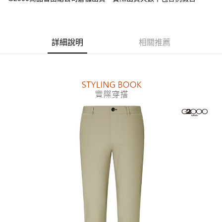
台新國際商業銀行
中國信託商業銀行
全盈+PAY
台灣樂天信用卡公司
AFTEE先享後付
相關說明
詳細說明
相關推薦
【關於「AFTEE先享後付」】
ATM付款
AFTEE先享後付是「在收到商品之後才付款」的支付方式。 讓您購物簡單
便利好安心！
１．簡單：不需註冊會員、不需綁卡、不需儲值。
運送方式
２．便利：只要手機號碼，簡訊認證，即可結帳。
３．安心：先確認商品／服務後，再付款。
付款後全家取貨
每筆NT$80，滿NT$1,500(含以上)免運費
【「AFTEE先享後付」結帳流程】
１．於結帳方式選擇「AFTEE先享後付」後，將跳轉至「AFTEE先享後付」
付款後萊爾富取貨
結帳頁面，進行簡訊認證並確認金額後，即可完成結帳。
２．訂單成立數日內，您將收到繳費通知簡訊。
每筆NT$80，滿NT$1,500(含以上)免運費
３．收到繳費通知簡訊後14天內，點擊此簡訊中的連結，可透過四大超商／
ATM／網路銀行／等多元方式進行付款，方視為交易完成。
付款後7-11取貨
※ 請注意：結帳手續完成當下不需立刻繳費，但若您需要取消訂單，請聯絡
每筆NT$80，滿NT$1,500(含以上)免運費
購買商品的店家。未經商家同意取消之訂單仍視為有效，需透過AFTEE先享
後付繳納相關費用。
宅配
※ 交易是否成功請以「AFTEE先享後付 」之結帳頁面顯示為準，若有關於
是否繳費成功／繳費後需取消欲退款等相關疑問，請聯繫「AFTEE先享後付
每筆NT$120，滿NT$1,500(含以上)免運費
客戶支援中心」
https://netprotections.freshdesk.com/support/home