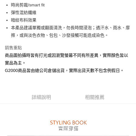
便利好安心！
時尚剪裁/smart fit
１．簡單：不需註冊會員、不需綁卡、不需儲值。
彈性混紡纖維
運送方式
２．便利：只要手機號碼，簡訊認證，即可結帳。
暗紋布料效果
３．安心：先確認商品／服務後，再付款。
付款後全家取貨
本產品建議單獨或翻面清洗，勿長時間浸泡；遇汗水、雨水、摩
每筆NT$80，滿NT$1,500(含以上)免運費
【「AFTEE先享後付」結帳流程】
擦，或與淡色衣物、包包、沙發接觸可能造成染色。
１．於結帳方式選擇「AFTEE先享後付」後，將跳轉至「AFTEE先享後付」
付款後萊爾富取貨
結帳頁面，進行簡訊認證並確認金額後，即可完成結帳。
銷售重點
２．訂單成立數日內，您將收到繳費通知簡訊。
每筆NT$80，滿NT$1,500(含以上)免運費
３．收到繳費通知簡訊後14天內，點擊此簡訊中的連結，可透過四大超商／
商品圖拍攝時皆有打光或因瀏覽螢幕不同有所差異，實際顏色皆以
ATM／網路銀行／等多元方式進行付款，方視為交易完成。
付款後7-11取貨
實品為主。
※ 請注意：結帳手續完成當下不需立刻繳費，但若您需要取消訂單，請聯絡
每筆NT$80，滿NT$1,500(含以上)免運費
購買商品的店家。未經商家同意取消之訂單仍視為有效，需透過AFTEE先享
G2000商品皆由總公司倉儲出貨，實際出貨天數不包含例假日。
後付繳納相關費用。
宅配
※ 交易是否成功請以「AFTEE先享後付 」之結帳頁面顯示為準，若有關於
是否繳費成功／繳費後需取消欲退款等相關疑問，請聯繫「AFTEE先享後付
每筆NT$120，滿NT$1,500(含以上)免運費
客戶支援中心」
https://netprotections.freshdesk.com/support/home
詳細說明
相關推薦
【注意事項】
１．透過由恩沛科技股份有限公司提供之「AFTEE先享後付」服務完成之交
易，需依本服務之必要範圍內提供個人資料，並將交易相關給付款項請求債
權轉讓予恩沛科技股份有限公司。
２．關於個人資料處理事宜，請瀏覽以下網址：
https://aftee.tw/terms/#terms3
３．未成年的使用者請事先徵得法定代理人或監護人之同意方可使用