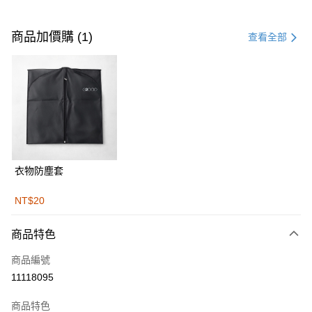
付款方式
信用卡一次付款
商品加價購 (1)
查看全部
信用卡分期付款
3 期 0 利率 每期
NT$2,496
21家銀行
合作金庫商業銀行
第一商業銀行
LINE Pay
華南商業銀行
彰化商業銀行
Apple Pay
上海商業儲蓄銀行
台北富邦商業銀行
國泰世華商業銀行
兆豐國際商業銀行
街口支付
臺灣中小企業銀行
台中商業銀行
衣物防塵套
匯豐（台灣）商業銀行
華泰商業銀行
悠遊付
聯邦商業銀行
遠東國際商業銀行
NT$20
元大商業銀行
永豐商業銀行
Google Pay
玉山商業銀行
星展（台灣）商業銀行
商品特色
台新國際商業銀行
中國信託商業銀行
全盈+PAY
台灣樂天信用卡公司
商品編號
AFTEE先享後付
11118095
相關說明
【關於「AFTEE先享後付」】
商品特色
ATM付款
AFTEE先享後付是「在收到商品之後才付款」的支付方式。 讓您購物簡單