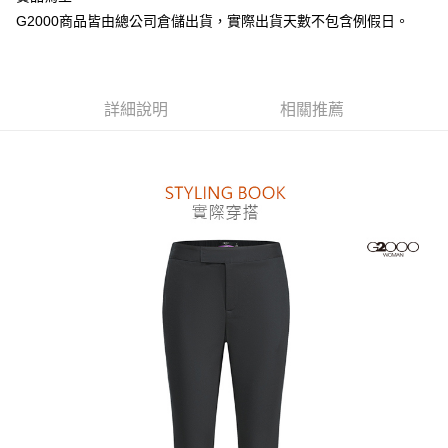
台灣樂天信用卡公司
AFTEE先享後付
G2000商品皆由總公司倉儲出貨，實際出貨天數不包含例假日。
相關說明
【關於「AFTEE先享後付」】
ATM付款
AFTEE先享後付是「在收到商品之後才付款」的支付方式。 讓您購物簡單
便利好安心！
詳細說明
相關推薦
１．簡單：不需註冊會員、不需綁卡、不需儲值。
運送方式
２．便利：只要手機號碼，簡訊認證，即可結帳。
３．安心：先確認商品／服務後，再付款。
付款後全家取貨
每筆NT$80，滿NT$1,500(含以上)免運費
【「AFTEE先享後付」結帳流程】
１．於結帳方式選擇「AFTEE先享後付」後，將跳轉至「AFTEE先享後付」
付款後萊爾富取貨
結帳頁面，進行簡訊認證並確認金額後，即可完成結帳。
２．訂單成立數日內，您將收到繳費通知簡訊。
每筆NT$80，滿NT$1,500(含以上)免運費
３．收到繳費通知簡訊後14天內，點擊此簡訊中的連結，可透過四大超商／
ATM／網路銀行／等多元方式進行付款，方視為交易完成。
付款後7-11取貨
※ 請注意：結帳手續完成當下不需立刻繳費，但若您需要取消訂單，請聯絡
每筆NT$80，滿NT$1,500(含以上)免運費
購買商品的店家。未經商家同意取消之訂單仍視為有效，需透過AFTEE先享
後付繳納相關費用。
宅配
※ 交易是否成功請以「AFTEE先享後付 」之結帳頁面顯示為準，若有關於
是否繳費成功／繳費後需取消欲退款等相關疑問，請聯繫「AFTEE先享後付
每筆NT$120，滿NT$1,500(含以上)免運費
客戶支援中心」
https://netprotections.freshdesk.com/support/home
【注意事項】
１．透過由恩沛科技股份有限公司提供之「AFTEE先享後付」服務完成之交