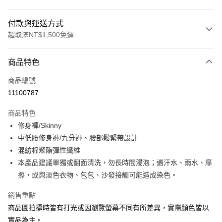
付款與運送方式
超取滿NT$1,500免運
付款方式
商品特色
信用卡一次付款
商品編號
信用卡分期付款
11100787
3 期 0 利率 每期
NT$664
21家銀行
商品特色
合作金庫商業銀行
第一商業銀行
LINE Pay
修身褲/Skinny
華南商業銀行
彰化商業銀行
中低腰修身褲/九分褲、腰部鬆緊帶設計
Apple Pay
上海商業儲蓄銀行
台北富邦商業銀行
國泰世華商業銀行
兆豐國際商業銀行
混紡棉聚酯彈性纖維
街口支付
臺灣中小企業銀行
台中商業銀行
本產品建議單獨或翻面清洗，勿長時間浸泡；遇汗水、雨水、摩
匯豐（台灣）商業銀行
華泰商業銀行
擦，或與淡色衣物、包包、沙發接觸可能造成染色。
悠遊付
聯邦商業銀行
遠東國際商業銀行
元大商業銀行
永豐商業銀行
Google Pay
銷售重點
玉山商業銀行
星展（台灣）商業銀行
商品圖拍攝時皆有打光或因瀏覽螢幕不同有所差異，實際顏色皆以
台新國際商業銀行
中國信託商業銀行
全盈+PAY
實品為主。