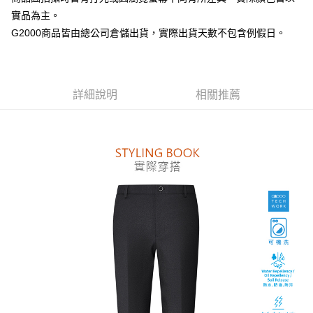
台新國際商業銀行
中國信託商業銀行
全盈+PAY
實品為主。
台灣樂天信用卡公司
AFTEE先享後付
G2000商品皆由總公司倉儲出貨，實際出貨天數不包含例假日。
相關說明
【關於「AFTEE先享後付」】
ATM付款
AFTEE先享後付是「在收到商品之後才付款」的支付方式。 讓您購物簡單
便利好安心！
詳細說明
相關推薦
１．簡單：不需註冊會員、不需綁卡、不需儲值。
運送方式
２．便利：只要手機號碼，簡訊認證，即可結帳。
３．安心：先確認商品／服務後，再付款。
付款後全家取貨
每筆NT$80，滿NT$1,500(含以上)免運費
【「AFTEE先享後付」結帳流程】
１．於結帳方式選擇「AFTEE先享後付」後，將跳轉至「AFTEE先享後付」
付款後萊爾富取貨
結帳頁面，進行簡訊認證並確認金額後，即可完成結帳。
２．訂單成立數日內，您將收到繳費通知簡訊。
每筆NT$80，滿NT$1,500(含以上)免運費
３．收到繳費通知簡訊後14天內，點擊此簡訊中的連結，可透過四大超商／
ATM／網路銀行／等多元方式進行付款，方視為交易完成。
付款後7-11取貨
※ 請注意：結帳手續完成當下不需立刻繳費，但若您需要取消訂單，請聯絡
每筆NT$80，滿NT$1,500(含以上)免運費
購買商品的店家。未經商家同意取消之訂單仍視為有效，需透過AFTEE先享
後付繳納相關費用。
宅配
※ 交易是否成功請以「AFTEE先享後付 」之結帳頁面顯示為準，若有關於
是否繳費成功／繳費後需取消欲退款等相關疑問，請聯繫「AFTEE先享後付
每筆NT$120，滿NT$1,500(含以上)免運費
客戶支援中心」
https://netprotections.freshdesk.com/support/home