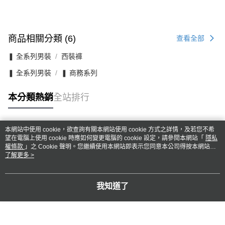
商品相關分類 (6)
查看全部
❚ 全系列男裝
西裝褲
❚ 全系列男裝
❚ 商務系列
本分類熱銷
全站排行
本網站中使用 cookie，欲查詢有關本網站使用 cookie 方式之詳情，及若您不希
熱門標籤
望在電腦上使用 cookie 時應如何變更電腦的 cookie 設定，請參閱本網站「
隱私
權條款
」之 Cookie 聲明。您繼續使用本網站即表示您同意本公司得按本網站使
用條款之 Cookie 聲明使用 cookie。
了解更多 >
我知道了