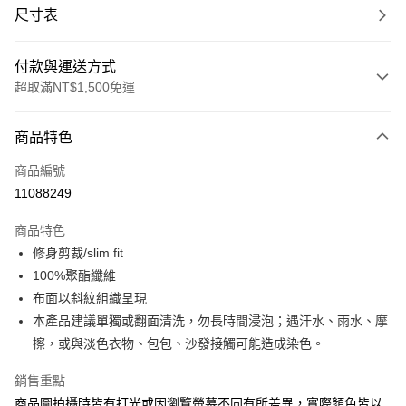
尺寸表
付款與運送方式
超取滿NT$1,500免運
付款方式
商品特色
信用卡一次付款
商品編號
信用卡分期付款
11088249
3 期 0 利率 每期
NT$744
21家銀行
商品特色
合作金庫商業銀行
第一商業銀行
LINE Pay
修身剪裁/slim fit
華南商業銀行
彰化商業銀行
100%聚酯纖維
Apple Pay
上海商業儲蓄銀行
台北富邦商業銀行
國泰世華商業銀行
兆豐國際商業銀行
布面以斜紋組織呈現
街口支付
臺灣中小企業銀行
台中商業銀行
本產品建議單獨或翻面清洗，勿長時間浸泡；遇汗水、雨水、摩
匯豐（台灣）商業銀行
華泰商業銀行
擦，或與淡色衣物、包包、沙發接觸可能造成染色。
悠遊付
聯邦商業銀行
遠東國際商業銀行
元大商業銀行
永豐商業銀行
Google Pay
銷售重點
玉山商業銀行
星展（台灣）商業銀行
商品圖拍攝時皆有打光或因瀏覽螢幕不同有所差異，實際顏色皆以