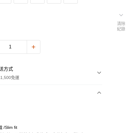
清除
紀錄
送方式
1,500免運
次付款
期付款
0 利率 每期
NT$610
21家銀行
Slim fit