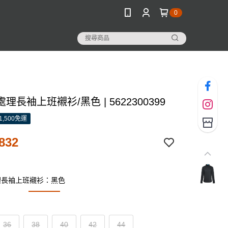
0
理長袖上班襯衫/黑色 | 5622300399
1,500免運
832
理長袖上班襯衫：黑色
36
38
40
42
44