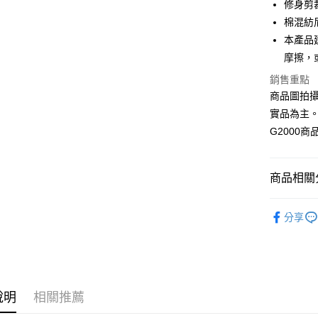
合作金
修身剪
LINE Pay
華南商
棉混紡尼
Apple Pay
上海商
本產品
國泰世
摩擦，
街口支付
臺灣中
匯豐（
銷售重點
悠遊付
聯邦商
商品圖拍
元大商
Google Pa
實品為主
玉山商
G2000
台新國
全盈+PAY
台灣樂
AFTEE先
商品相關分
相關說明
【關於「A
ATM付款
❚ 全系列
AFTEE
分享
便利好安
❚ 全系列
１．簡單
２．便利
運送方式
❚TECH 
３．安心
WORK 女裝
付款後全
【「AFT
❚ 男女商
說明
相關推薦
每筆NT$8
１．於結帳
付」結帳