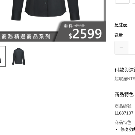
尺寸表
數量
付款與運
超取滿NT$
付款方式
商品特色
信用卡一
商品編號
11087107
信用卡分
商品特色
3 期 
修身剪裁 /