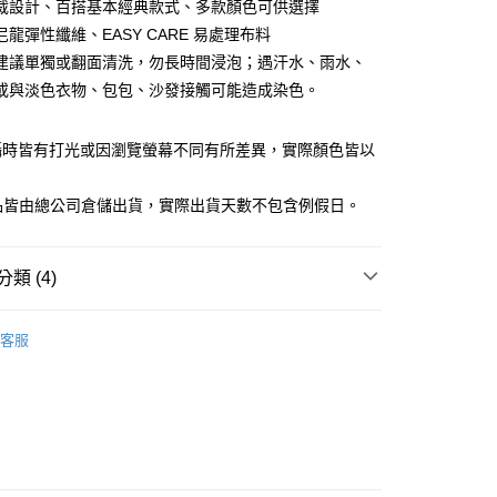
庫商業銀行
第一商業銀行
裁設計、百搭基本經典款式、多款顏色可供選擇
業銀行
彰化商業銀行
龍彈性纖維、EASY CARE 易處理布料
業儲蓄銀行
台北富邦商業銀行
建議單獨或翻面清洗，勿長時間浸泡；遇汗水、雨水、
華商業銀行
兆豐國際商業銀行
或與淡色衣物、包包、沙發接觸可能造成染色。
小企業銀行
台中商業銀行
台灣）商業銀行
華泰商業銀行
業銀行
遠東國際商業銀行
攝時皆有打光或因瀏覽螢幕不同有所差異，實際顏色皆以
業銀行
永豐商業銀行
y
。
業銀行
星展（台灣）商業銀行
商品皆由總公司倉儲出貨，實際出貨天數不包含例假日。
際商業銀行
中國信託商業銀行
天信用卡公司
享後付
類 (4)
FTEE先享後付」】
女裝
商務長袖襯衫
先享後付是「在收到商品之後才付款」的支付方式。 讓您購物簡單
客服
心！
女裝
❚ 商務系列
：不需註冊會員、不需綁卡、不需儲值。
：只要手機號碼，簡訊認證，即可結帳。
WORK 科技功能布料 | 女裝．WOMAN系列
TECH
：先確認商品／服務後，再付款。
| 易處理(EASY CARE)
家取貨
EE先享後付」結帳流程】
務組合
0，滿NT$1,500(含以上)免運費
方式選擇「AFTEE先享後付」後，將跳轉至「AFTEE先享後
頁面，進行簡訊認證並確認金額後，即可完成結帳。