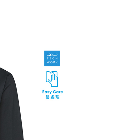
爾富取貨
成立數日內，您將收到繳費通知簡訊。
費通知簡訊後14天內，點擊此簡訊中的連結，可透過四大超商
0，滿NT$1,500(含以上)免運費
網路銀行／等多元方式進行付款，方視為交易完成。
：結帳手續完成當下不需立刻繳費，但若您需要取消訂單，請聯
1取貨
的店家。未經商家同意取消之訂單仍視為有效，需透過AFTEE
繳納相關費用。
0，滿NT$1,500(含以上)免運費
否成功請以「AFTEE先享後付 」之結帳頁面顯示為準，若有關於
功／繳費後需取消欲退款等相關疑問，請聯繫「AFTEE先享後
援中心」
https://netprotections.freshdesk.com/support/home
20，滿NT$1,500(含以上)免運費
項】
恩沛科技股份有限公司提供之「AFTEE先享後付」服務完成之
依本服務之必要範圍內提供個人資料，並將交易相關給付款項請
讓予恩沛科技股份有限公司。
個人資料處理事宜，請瀏覽以下網址：
ee.tw/terms/#terms3
年的使用者請事先徵得法定代理人或監護人之同意方可使用
E先享後付」，若未經同意申辦者引起之損失，本公司不負相關責
AFTEE先享後付」時，將依據個別帳號之用戶狀況，依本公司
核予不同之上限額度；若仍有額度不足之情形，本公司將視審查
用戶進行身份認證。
一人註冊多個帳號或使用他人資訊註冊。若發現惡意使用之情
科技股份有限公司將有權停止該用戶之使用額度並採取法律行