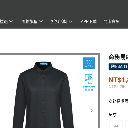
禮遇
風格旅程
折扣活動
APP下載
門市資訊
商務易處
超取滿NT$
NT$1,
NT$2,290
商務易處
尺寸
34