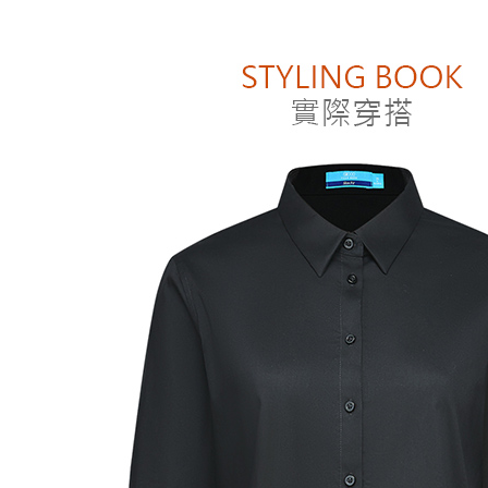
付款後萊
２．訂單
３．收到繳
每筆NT$8
／ATM／
※ 請注意
付款後7-1
絡購買商品
先享後付
每筆NT$8
※ 交易是
是否繳費成
宅配
付客戶支
每筆NT$1
【注意事
１．透過由
交易，需
求債權轉
２．關於
https://aft
３．未成
「AFTE
任。
４．使用「
即時審查
結果請求
５．嚴禁
形，恩沛
動。