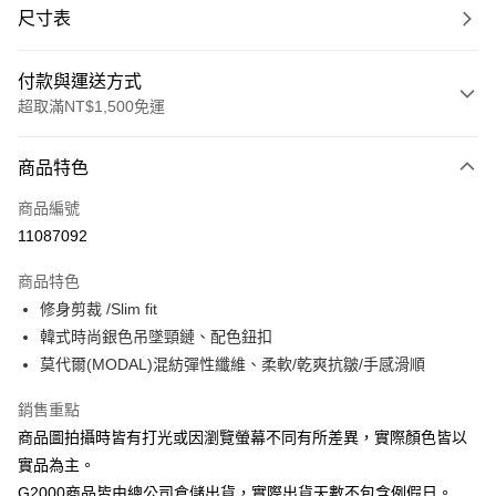
尺寸表
付款與運送方式
超取滿NT$1,500免運
付款方式
商品特色
信用卡一次付款
商品編號
信用卡分期付款
11087092
3 期 0 利率 每期
NT$581
21家銀行
商品特色
合作金庫商業銀行
第一商業銀行
LINE Pay
修身剪裁 /Slim fit
華南商業銀行
彰化商業銀行
韓式時尚銀色吊墜頸鏈、配色鈕扣
Apple Pay
上海商業儲蓄銀行
台北富邦商業銀行
國泰世華商業銀行
兆豐國際商業銀行
莫代爾(MODAL)混紡彈性纖維、柔軟/乾爽抗皺/手感滑順
街口支付
臺灣中小企業銀行
台中商業銀行
銷售重點
匯豐（台灣）商業銀行
華泰商業銀行
悠遊付
聯邦商業銀行
遠東國際商業銀行
商品圖拍攝時皆有打光或因瀏覽螢幕不同有所差異，實際顏色皆以
元大商業銀行
永豐商業銀行
Google Pay
實品為主。
玉山商業銀行
星展（台灣）商業銀行
G2000商品皆由總公司倉儲出貨，實際出貨天數不包含例假日。