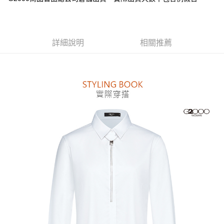
台新國際商業銀行
中國信託商業銀行
全盈+PAY
台灣樂天信用卡公司
AFTEE先享後付
相關說明
詳細說明
相關推薦
【關於「AFTEE先享後付」】
ATM付款
AFTEE先享後付是「在收到商品之後才付款」的支付方式。 讓您購物簡單
便利好安心！
１．簡單：不需註冊會員、不需綁卡、不需儲值。
運送方式
２．便利：只要手機號碼，簡訊認證，即可結帳。
３．安心：先確認商品／服務後，再付款。
付款後全家取貨
每筆NT$80，滿NT$1,500(含以上)免運費
【「AFTEE先享後付」結帳流程】
１．於結帳方式選擇「AFTEE先享後付」後，將跳轉至「AFTEE先享後付」
付款後萊爾富取貨
結帳頁面，進行簡訊認證並確認金額後，即可完成結帳。
２．訂單成立數日內，您將收到繳費通知簡訊。
每筆NT$80，滿NT$1,500(含以上)免運費
３．收到繳費通知簡訊後14天內，點擊此簡訊中的連結，可透過四大超商／
ATM／網路銀行／等多元方式進行付款，方視為交易完成。
付款後7-11取貨
※ 請注意：結帳手續完成當下不需立刻繳費，但若您需要取消訂單，請聯絡
每筆NT$80，滿NT$1,500(含以上)免運費
購買商品的店家。未經商家同意取消之訂單仍視為有效，需透過AFTEE先享
後付繳納相關費用。
宅配
※ 交易是否成功請以「AFTEE先享後付 」之結帳頁面顯示為準，若有關於
是否繳費成功／繳費後需取消欲退款等相關疑問，請聯繫「AFTEE先享後付
每筆NT$120，滿NT$1,500(含以上)免運費
客戶支援中心」
https://netprotections.freshdesk.com/support/home