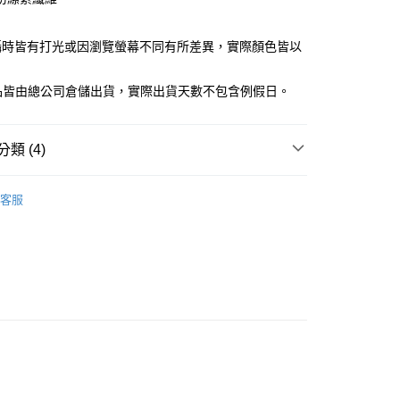
業儲蓄銀行
台北富邦商業銀行
華商業銀行
兆豐國際商業銀行
攝時皆有打光或因瀏覽螢幕不同有所差異，實際顏色皆以
小企業銀行
台中商業銀行
台灣）商業銀行
華泰商業銀行
。
業銀行
遠東國際商業銀行
商品皆由總公司倉儲出貨，實際出貨天數不包含例假日。
業銀行
永豐商業銀行
y
業銀行
星展（台灣）商業銀行
際商業銀行
中國信託商業銀行
類 (4)
天信用卡公司
享後付
女裝
休閒長袖上衣
客服
女裝
❚ 休閒系列
FTEE先享後付」】
先享後付是「在收到商品之後才付款」的支付方式。 讓您購物簡單
銷專區
心！
：不需註冊會員、不需綁卡、不需儲值。
饋｜限時99尾數價
：只要手機號碼，簡訊認證，即可結帳。
：先確認商品／服務後，再付款。
家取貨
EE先享後付」結帳流程】
0，滿NT$1,500(含以上)免運費
方式選擇「AFTEE先享後付」後，將跳轉至「AFTEE先享後
頁面，進行簡訊認證並確認金額後，即可完成結帳。
爾富取貨
成立數日內，您將收到繳費通知簡訊。
費通知簡訊後14天內，點擊此簡訊中的連結，可透過四大超商