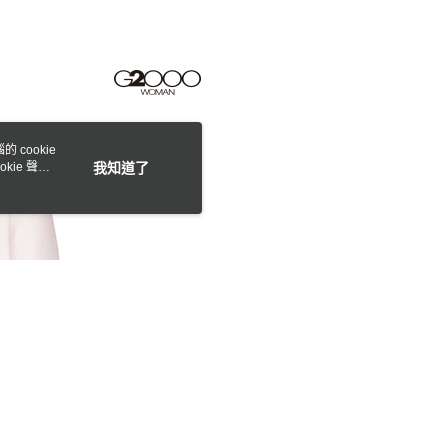
0，滿NT$1,500(含以上)免運費
網路銀行／等多元方式進行付款，方視為交易完成。
：結帳手續完成當下不需立刻繳費，但若您需要取消訂單，請聯
1取貨
的店家。未經商家同意取消之訂單仍視為有效，需透過AFTEE
繳納相關費用。
0，滿NT$1,500(含以上)免運費
否成功請以「AFTEE先享後付 」之結帳頁面顯示為準，若有關於
功／繳費後需取消欲退款等相關疑問，請聯繫「AFTEE先享後
援中心」
https://netprotections.freshdesk.com/support/home
20，滿NT$1,500(含以上)免運費
 cookie
項】
kie 聲明
我知道了
恩沛科技股份有限公司提供之「AFTEE先享後付」服務完成之
依本服務之必要範圍內提供個人資料，並將交易相關給付款項請
讓予恩沛科技股份有限公司。
個人資料處理事宜，請瀏覽以下網址：
ee.tw/terms/#terms3
年的使用者請事先徵得法定代理人或監護人之同意方可使用
E先享後付」，若未經同意申辦者引起之損失，本公司不負相關責
AFTEE先享後付」時，將依據個別帳號之用戶狀況，依本公司
核予不同之上限額度；若仍有額度不足之情形，本公司將視審查
用戶進行身份認證。
一人註冊多個帳號或使用他人資訊註冊。若發現惡意使用之情
科技股份有限公司將有權停止該用戶之使用額度並採取法律行