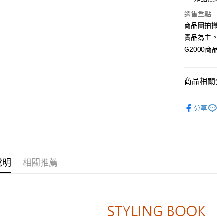
Apple Pay
上海商
銷售重點
國泰世
街口支付
商品圖拍
臺灣中
匯豐（
實品為主
悠遊付
聯邦商
G2000
元大商
Google Pa
玉山商
台新國
全盈+PAY
商品相關分
台灣樂
AFTEE先
❚ 全系列
相關說明
分享
❚ 全系列
【關於「A
ATM付款
AFTEE
❚ 精選促
便利好安
１．簡單
❚ 精選回
２．便利
運送方式
３．安心
說明
相關推薦
付款後全
【「AFT
每筆NT$8
１．於結帳
付」結帳
付款後萊
２．訂單
３．收到繳