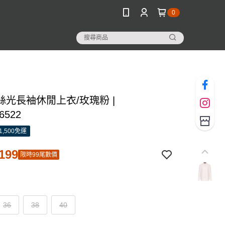
0
絲光長袖休閒上衣/玫瑰粉 |
6522
1,500免運
199
限時99尾數價
36
38
40