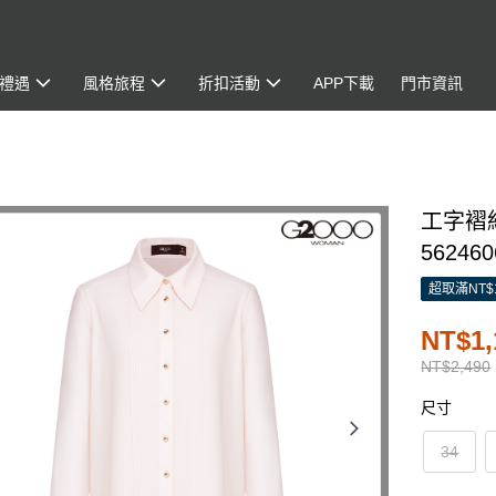
禮遇
風格旅程
折扣活動
APP下載
門市資訊
工字褶
562460
超取滿NT$
NT$1,
NT$2,490
尺寸
34