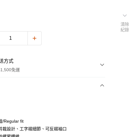
清除
紀錄
送方式
1,500免運
次付款
期付款
0 利率 每期
NT$415
21家銀行
egular fit
庫商業銀行
第一商業銀行
剪裁設計、工字褶細節、可反褶袖口
業銀行
彰化商業銀行
紡縲縈纖維