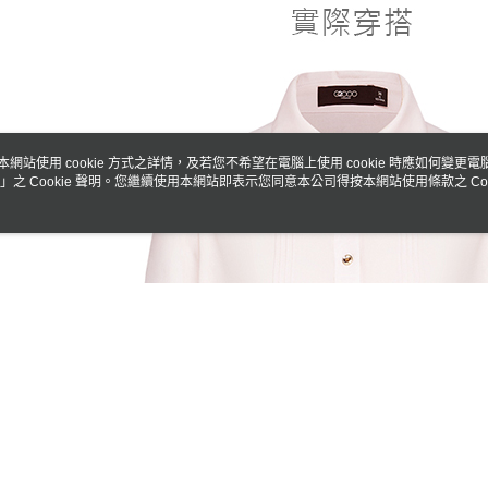
每筆NT$8
／ATM／
※ 請注意
付款後7-1
絡購買商品
先享後付
每筆NT$8
※ 交易是
是否繳費成
宅配
付客戶支
每筆NT$1
本網站使用 cookie 方式之詳情，及若您不希望在電腦上使用 cookie 時應如何變更電腦的
【注意事
」之 Cookie 聲明。您繼續使用本網站即表示您同意本公司得按本網站使用條款之 Coo
１．透過由
交易，需
求債權轉
２．關於
https://aft
３．未成
「AFTE
任。
４．使用「
即時審查
結果請求
５．嚴禁
形，恩沛
動。