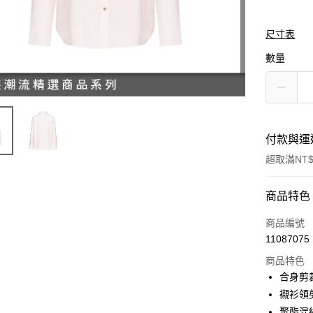
尺寸表
數量
付款與運
超取滿NT$
付款方式
商品特色
信用卡一
商品編號
11087075
信用卡分
商品特色
3 期 
合身剪裁/R
合作金
襯衫領
LINE Pay
華南商
聚酯混