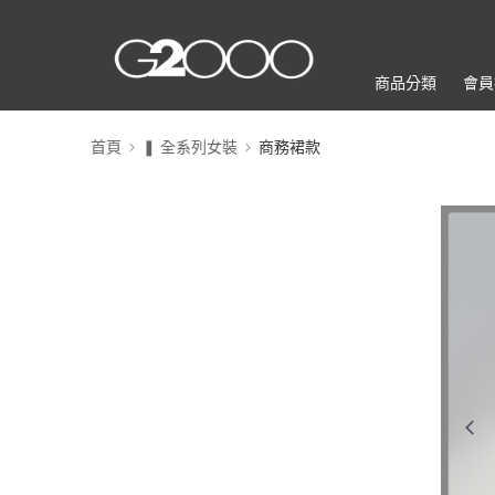
商品分類
會員
首頁
❚ 全系列女裝
商務裙款