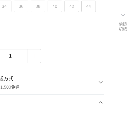
34
36
38
40
42
44
清除
紀錄
送方式
1,500免運
次付款
期付款
0 利率 每期
NT$610
21家銀行