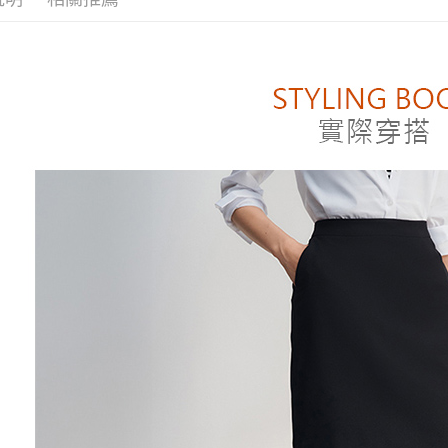
WORK 女
付」結帳
付款後萊
２．訂單
❚ 男女商
３．收到繳
每筆NT$8
／ATM／
※ 請注意
付款後7-1
絡購買商品
先享後付
每筆NT$8
※ 交易是
是否繳費成
宅配
付客戶支
每筆NT$1
【注意事
１．透過由
交易，需
求債權轉
２．關於
https://aft
３．未成
「AFTE
任。
４．使用「
即時審查
結果請求
５．嚴禁
形，恩沛