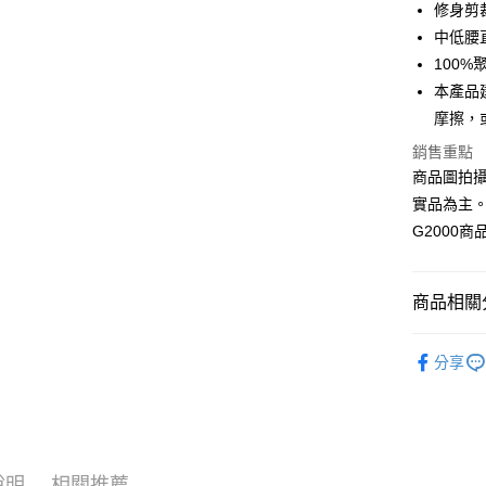
修身剪裁 /
合作金
中低腰
LINE Pay
華南商
100%
Apple Pay
上海商
本產品
國泰世
摩擦，
街口支付
臺灣中
匯豐（
銷售重點
悠遊付
聯邦商
商品圖拍
元大商
Google Pa
實品為主
玉山商
G2000
台新國
全盈+PAY
台灣樂
AFTEE先
商品相關分
相關說明
【關於「A
ATM付款
❚ 全系列
AFTEE
分享
便利好安
❚ 全系列
１．簡單
２．便利
運送方式
❚TECH 
３．安心
WORK 女
付款後全
【「AFT
❚TECH 
說明
相關推薦
每筆NT$8
１．於結帳