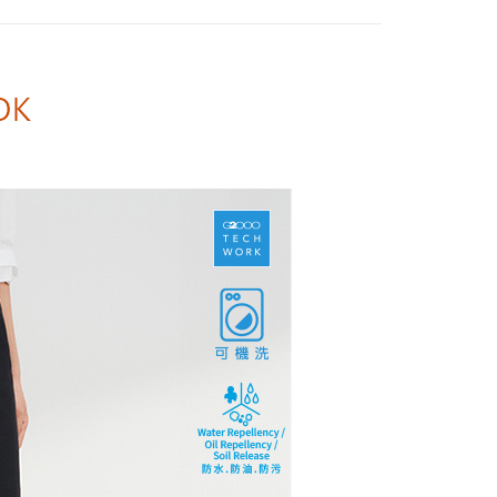
裝| 可機洗
頁面，進行簡訊認證並確認金額後，即可完成結帳。
爾富取貨
成立數日內，您將收到繳費通知簡訊。
務組合
費通知簡訊後14天內，點擊此簡訊中的連結，可透過四大超商
0，滿NT$1,500(含以上)免運費
網路銀行／等多元方式進行付款，方視為交易完成。
：結帳手續完成當下不需立刻繳費，但若您需要取消訂單，請聯
1取貨
的店家。未經商家同意取消之訂單仍視為有效，需透過AFTEE
繳納相關費用。
0，滿NT$1,500(含以上)免運費
否成功請以「AFTEE先享後付 」之結帳頁面顯示為準，若有關於
功／繳費後需取消欲退款等相關疑問，請聯繫「AFTEE先享後
援中心」
https://netprotections.freshdesk.com/support/home
20，滿NT$1,500(含以上)免運費
項】
恩沛科技股份有限公司提供之「AFTEE先享後付」服務完成之
依本服務之必要範圍內提供個人資料，並將交易相關給付款項請
讓予恩沛科技股份有限公司。
個人資料處理事宜，請瀏覽以下網址：
ee.tw/terms/#terms3
年的使用者請事先徵得法定代理人或監護人之同意方可使用
E先享後付」，若未經同意申辦者引起之損失，本公司不負相關責
AFTEE先享後付」時，將依據個別帳號之用戶狀況，依本公司
核予不同之上限額度；若仍有額度不足之情形，本公司將視審查
用戶進行身份認證。
一人註冊多個帳號或使用他人資訊註冊。若發現惡意使用之情
科技股份有限公司將有權停止該用戶之使用額度並採取法律行