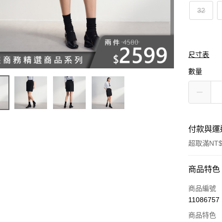
32
尺寸表
數量
付款與運
超取滿NT$
付款方式
商品特色
信用卡一
商品編號
11086757
信用卡分
商品特色
3 期 