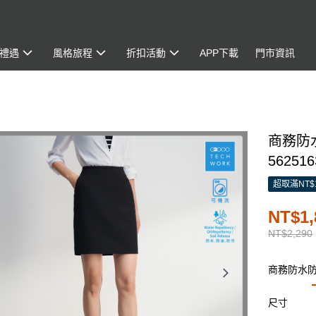
禮遇
風格旅程
折扣活動
APP下載
門市資訊
商務防
562516
超取滿NT$
NT$1,
NT$2,290
商務防水
尺寸