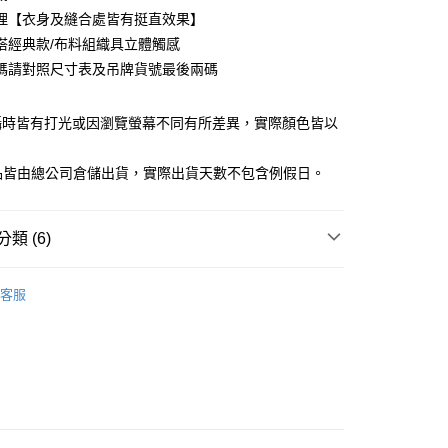
庫商業銀行
第一商業銀行
理【衣身及縫合處皆有挺直效果】
業銀行
彰化商業銀行
搭經典款/布料組織具立體觸感
業儲蓄銀行
台北富邦商業銀行
碼請對照尺寸表及吊牌貨號最後兩碼
華商業銀行
兆豐國際商業銀行
小企業銀行
台中商業銀行
台灣）商業銀行
華泰商業銀行
攝時皆有打光或因瀏覽螢幕不同有所差異，實際顏色皆以
業銀行
遠東國際商業銀行
。
業銀行
永豐商業銀行
y
商品皆由總公司倉儲出貨，實際出貨天數不包含例假日。
業銀行
星展（台灣）商業銀行
際商業銀行
中國信託商業銀行
天信用卡公司
類 (6)
享後付
男裝
商務長袖襯衫
FTEE先享後付」】
客服
先享後付是「在收到商品之後才付款」的支付方式。 讓您購物簡單
男裝
❚ 商務系列
心！
：不需註冊會員、不需綁卡、不需儲值。
WORK 科技功能布料 | 男裝．MAN系列
TECH WORK
：只要手機號碼，簡訊認證，即可結帳。
燙防皺-絲滑柔順
：先確認商品／服務後，再付款。
WORK 科技功能布料 | 男裝．MAN系列
TECH WORK
家取貨
EE先享後付」結帳流程】
洗
0，滿NT$1,500(含以上)免運費
方式選擇「AFTEE先享後付」後，將跳轉至「AFTEE先享後