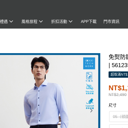
禮遇
風格旅程
折扣活動
APP下載
門市資訊
免熨防
| 5612
超取滿NT$
NT$1,
NT$2,490
尺寸
05（領圍