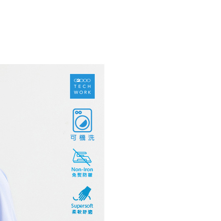
頁面，進行簡訊認證並確認金額後，即可完成結帳。
務組合
爾富取貨
成立數日內，您將收到繳費通知簡訊。
饋｜限時99尾數價
費通知簡訊後14天內，點擊此簡訊中的連結，可透過四大超商
0，滿NT$1,500(含以上)免運費
網路銀行／等多元方式進行付款，方視為交易完成。
：結帳手續完成當下不需立刻繳費，但若您需要取消訂單，請聯
1取貨
的店家。未經商家同意取消之訂單仍視為有效，需透過AFTEE
繳納相關費用。
0，滿NT$1,500(含以上)免運費
否成功請以「AFTEE先享後付 」之結帳頁面顯示為準，若有關於
功／繳費後需取消欲退款等相關疑問，請聯繫「AFTEE先享後
援中心」
https://netprotections.freshdesk.com/support/home
20，滿NT$1,500(含以上)免運費
項】
恩沛科技股份有限公司提供之「AFTEE先享後付」服務完成之
依本服務之必要範圍內提供個人資料，並將交易相關給付款項請
讓予恩沛科技股份有限公司。
個人資料處理事宜，請瀏覽以下網址：
ee.tw/terms/#terms3
年的使用者請事先徵得法定代理人或監護人之同意方可使用
E先享後付」，若未經同意申辦者引起之損失，本公司不負相關責
AFTEE先享後付」時，將依據個別帳號之用戶狀況，依本公司
核予不同之上限額度；若仍有額度不足之情形，本公司將視審查
用戶進行身份認證。
一人註冊多個帳號或使用他人資訊註冊。若發現惡意使用之情
科技股份有限公司將有權停止該用戶之使用額度並採取法律行