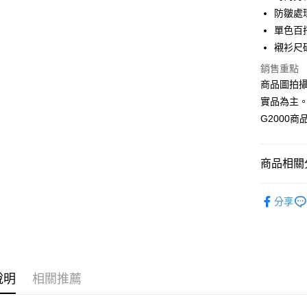
合作金
防皺處
LINE Pay
華南商
單色百
Apple Pay
上海商
襯衫尺
國泰世
街口支付
銷售重點
臺灣中
匯豐（
商品圖拍
悠遊付
聯邦商
實品為主
元大商
Google Pa
G2000
玉山商
台新國
全盈+PAY
台灣樂
商品相關分
AFTEE先
相關說明
❚ 全系列
【關於「A
分享
ATM付款
AFTEE
❚ 全系列
便利好安
１．簡單
❚TECH 
２．便利
男裝| 免
運送方式
３．安心
❚TECH 
付款後全
說明
相關推薦
【「AFT
男裝| 可機
每筆NT$8
１．於結帳