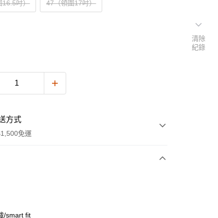
16.5吋）
47（領圍17吋）
清除
紀錄
送方式
1,500免運
次付款
期付款
0 利率 每期
NT$415
21家銀行
smart fit