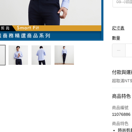
09（領圍
尺寸表
數量
付款與運
超取滿NT$
付款方式
商品特色
信用卡一
商品編號
11076886
信用卡分
商品特色
3 期 
時尚剪裁/