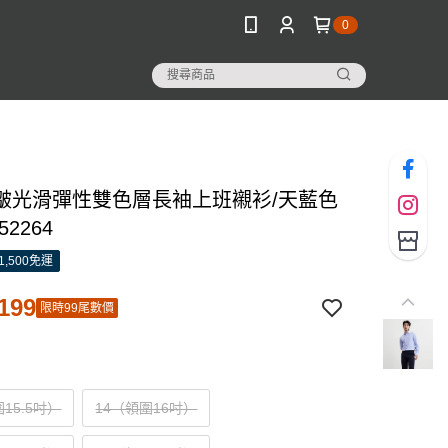
0
皺光滑彈性雙色層長袖上班襯衫/天藍色
352264
1,500免運
199
限時99尾數價
15.5吋）
14（領圍16吋）