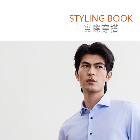
付」結帳
❚ 男女商
付款後萊
２．訂單
❚ 精選回
３．收到繳
每筆NT$8
／ATM／
※ 請注意
付款後7-1
絡購買商品
先享後付
每筆NT$8
※ 交易是
是否繳費成
宅配
付客戶支
每筆NT$1
【注意事
１．透過由
交易，需
求債權轉
２．關於
https://aft
３．未成
「AFTE
任。
４．使用「
即時審查
結果請求
５．嚴禁
形，恩沛